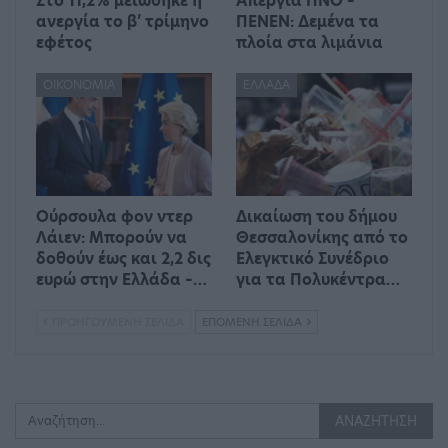
Στο 11,2% μειώθηκε η
Απεργία ΠΝΟ –
ανεργία το β’ τρίμηνο
ΠΕΝΕΝ: Δεμένα τα
εφέτος
πλοία στα λιμάνια
ΟΙΚΟΝΟΜΊΑ
ΕΛΛΆΔΑ
Ούρσουλα φον ντερ
Δικαίωση του δήμου
Λάιεν: Μπορούν να
Θεσσαλονίκης από το
δοθούν έως και 2,2 δις
Ελεγκτικό Συνέδριο
ευρώ στην Ελλάδα –…
για τα Πολυκέντρα…
ΠΡΟΗΓΟΎΜΕΝΗ ΣΕΛΊΔΑ
ΕΠΌΜΕΝΗ ΣΕΛΊΔΑ