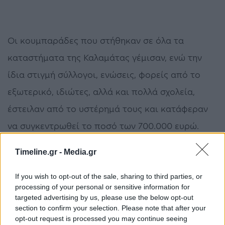
Οι κουμπαράδες που στήθηκαν σε όλα τα
καταστήματα της Καλαμάτας γέμισαν, ενώ την
ίδια στιγμή σύλλογοι, ενώσεις, φορείς από το
εξωτερικό, ιδιώτες, αλλά και πολλά σχολεία,
έστειλαν από το υστέρημά τους και κατάφεραν
να συγκεντρωθεί το ποσό των 700.000 ευρώ.
Το νέο είχε ανακοινωθεί από τους γονείς της
Timeline.gr -
Media.gr
μικρής Αναστασίας μέσα από το
If you wish to opt-out of the sale, sharing to third parties, or
νοσοκομείο, ευχαριστώντας όλο τον κόσμο που
processing of your personal or sensitive information for
targeted advertising by us, please use the below opt-out
στήριξε τον αγώνα της 7χρονης κόρης τους.
section to confirm your selection. Please note that after your
opt-out request is processed you may continue seeing