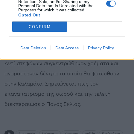
Retention, Sale, and/or Sharing of my
Personal Data that Is Unrelated with the
Purposes for which it was collected.
Opted Out
CONFIRM
Data Deletion
Data Access
Privacy Policy
Αντί στεφάνων συγκεντρώθηκαν χρήματα και
αγοράστηκαν δέντρα τα οποία θα φυτευθούν
στην Καλαμάτα. Σημειώνεται πως τον
επαναπατρισμό της σωρού και την τελετή
διεκπεραίωσε ο Πάνος Σκλιας.
Αναστασία
Καλαμάτα
Καρκίνος
κηδεία
Πρεζεράκου