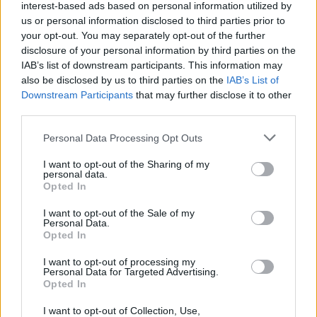
interest-based ads based on personal information utilized by
us or personal information disclosed to third parties prior to
your opt-out. You may separately opt-out of the further
Στις 3 Ιουλίου, η Αναστασία άφησε την τελευταία
disclosure of your personal information by third parties on the
της πνοή. Ο αγώνας της, αντριστρόφως ανάλογος
IAB’s list of downstream participants. This information may
also be disclosed by us to third parties on the
IAB’s List of
με την ηλικίας της. Μπορεί να ήταν μόλις 7
Downstream Participants
that may further disclose it to other
third parties.
χρονών, αλλά πάλεψε σκληρά για να κερδίσει τη
ζωή της. Μπορεί να μην τα κατάφερε, αλλά
Personal Data Processing Opt Outs
πάλεψε όσο λίγοι.
I want to opt-out of the Sharing of my
personal data.
Opted In
I want to opt-out of the Sale of my
Personal Data.
Opted In
I want to opt-out of processing my
Personal Data for Targeted Advertising.
Opted In
I want to opt-out of Collection, Use,