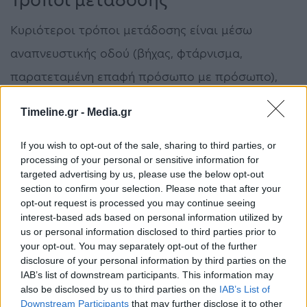
Τρόποι μετάδοσης
Κυριότεροι τρόποι μετάδοσης είναι μέσω
αναπνευστικής οδού (βήχας, φτάρνισμα,
παρατεταμένη επαφή πρόσωπο με πρόσωπο),
μέσω επαφής με μολυσμένα άτομα, τα ρούχα
Timeline.gr -
Media.gr
τους, τα σεντόνια τους ή τα σωματικά τους υγρά.
Ο ιός εισέρχεται στο σώμα, μέσω δερματικών
If you wish to opt-out of the sale, sharing to third parties, or
processing of your personal or sensitive information for
βλαβών (ορατών ή αόρατων) των βλεννογόνων
targeted advertising by us, please use the below opt-out
section to confirm your selection. Please note that after your
(μάτια, μύτη, στόμα).
opt-out request is processed you may continue seeing
interest-based ads based on personal information utilized by
«Πρόβλημα θα υπάρχει αν βρεθούμε πρόσωπο
us or personal information disclosed to third parties prior to
your opt-out. You may separately opt-out of the further
με πρόσωπο με κάποιον που βήχει έντονα,
disclosure of your personal information by third parties on the
καθώς τα σταγονίδια μπορεί να έρθουν στο
IAB’s list of downstream participants. This information may
also be disclosed by us to third parties on the
IAB’s List of
πρόσωπό μας. Αν καθίσουμε κάπου ή
Downstream Participants
that may further disclose it to other