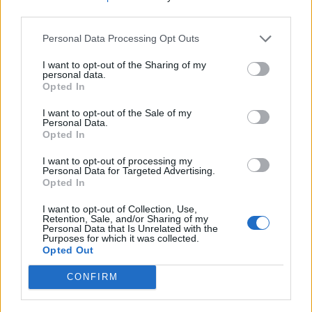
third parties.
ακουμπήσουμε που πριν καθόταν κάποιος με
σπυριά ανοιχτά στο σώμα του, τα οποία είναι
Personal Data Processing Opt Outs
ιδιαίτερα μολυσματικά» αναφέρει η κ. Λινού. Δεν
I want to opt-out of the Sharing of my
personal data.
χρησιμοποιούμε την ίδια πετσέτα, δεν φοράμε
Opted In
τα ρούχα άλλου, δεν ξαπλώνουμε σε ένα κρεβάτι
I want to opt-out of the Sale of my
Personal Data.
που δεν είμαστε 100% σίγουροι ότι άλλαξαν τα
Opted In
σεντόνια και δεν καθόμαστε σε χώρους με γυμνά
I want to opt-out of processing my
Personal Data for Targeted Advertising.
πόδια και χέρια.
Opted In
I want to opt-out of Collection, Use,
Ιδιαίτερη προσοχή θα πρέπει να δοθεί σε
Retention, Sale, and/or Sharing of my
Personal Data that Is Unrelated with the
επιφάνειες που αγγίζουμε συχνά (π.χ. πόμολα) και
Purposes for which it was collected.
Opted Out
στις τουαλέτες.
CONFIRM
Στην Ελλάδα, αναφέρει η κ. Λινού δεν έχουμε