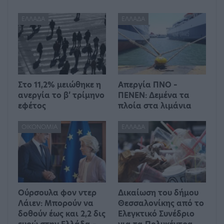
ΕΛΛΆΔΑ
ΕΛΛΆΔΑ
Στο 11,2% μειώθηκε η
Απεργία ΠΝΟ –
ανεργία το β’ τρίμηνο
ΠΕΝΕΝ: Δεμένα τα
εφέτος
πλοία στα λιμάνια
ΟΙΚΟΝΟΜΊΑ
ΕΛΛΆΔΑ
Ούρσουλα φον ντερ
Δικαίωση του δήμου
Λάιεν: Μπορούν να
Θεσσαλονίκης από το
δοθούν έως και 2,2 δις
Ελεγκτικό Συνέδριο