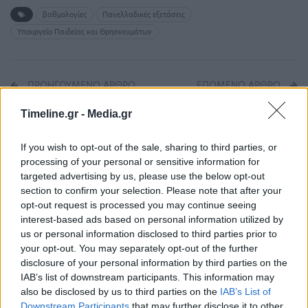
βαθμολογίες
Πανελλαδικές εξετάσεις
Υπουργείο Παιδείας και Θρησκευμάτων
ΠΡΟΗΓΟΎΜΕΝΟ ΆΡΘΡΟ
ΕΠΌΜΕΝΟ ΆΡΘΡΟ
Καιρός: Μεσημεριανές
Τα θέατρα Βράχων στο
Timeline.gr -
Media.gr
μπόρες με… 35άρια – Πού
Βύρωνα αποδίδονται
θα είναι έντονα τα
οριστικά στους πολίτες-
φαινόμενα
Τέλος στη δικαστική
If you wish to opt-out of the sale, sharing to third parties, or
διαμάχη από Μενδώνη
processing of your personal or sensitive information for
και Χαρδαλιά
targeted advertising by us, please use the below opt-out
section to confirm your selection. Please note that after your
opt-out request is processed you may continue seeing
interest-based ads based on personal information utilized by
us or personal information disclosed to third parties prior to
Μπορεί επίσης να σε ενδιαφέρει
your opt-out. You may separately opt-out of the further
disclosure of your personal information by third parties on the
IAB’s list of downstream participants. This information may
ΠΑΙΔΕΊΑ
ΠΑΙΔΕΊΑ
also be disclosed by us to third parties on the
IAB’s List of
Downstream Participants
that may further disclose it to other