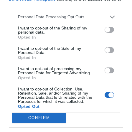
third parties.
Personal Data Processing Opt Outs
Εντατικοί
Ανοίγουν σήμερα οι
I want to opt-out of the Sharing of my
υγειονομικοί έλεγχοι
ηλεκτρονικές
personal data.
Opted In
στα σχολεία ενόψει
εγγραφές σε ΓΕΛ και
της αρχής της
ΕΠΑΛ
I want to opt-out of the Sale of my
σχολικής χρονιάς
Personal Data.
Opted In
ΠΑΙΔΕΊΑ
ΠΑΙΔΕΊΑ
I want to opt-out of processing my
Personal Data for Targeted Advertising.
Opted In
I want to opt-out of Collection, Use,
Retention, Sale, and/or Sharing of my
Personal Data that Is Unrelated with the
Purposes for which it was collected.
Ανακοινώθηκαν από
Πρεμιέρα σήμερα για
Opted Out
το Υπουργείο
το «Καλάθι των
Παιδείας τα
Μαθητών»
CONFIRM
αποτελέσματα για
την εισαγωγή