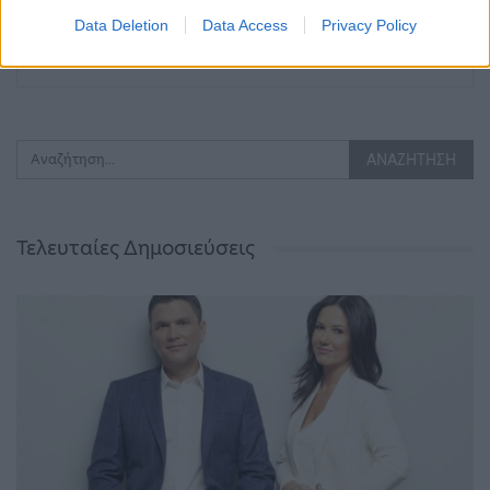
Αλλοδαπών…
Data Deletion
Data Access
Privacy Policy
ΠΡΟΗΓΟΎΜΕΝΗ ΣΕΛΊΔΑ
ΕΠΌΜΕΝΗ ΣΕΛΊΔΑ
Τελευταίες Δημοσιεύσεις