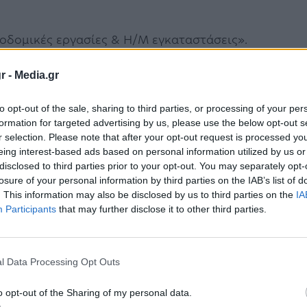
κοδομικές εργασίες & Η/Μ εγκαταστάσεις».
υ: 1.120.000 ευρώ.
r -
Media.gr
κρίσεις και Έκδοση Οικοδομικής Άδειας για το
ύ (6θέσιο ολοήμερο)». Προϋπολογισμός
to opt-out of the sale, sharing to third parties, or processing of your per
formation for targeted advertising by us, please use the below opt-out s
υρώ.
r selection. Please note that after your opt-out request is processed y
eing interest-based ads based on personal information utilized by us or
ικοδομητική και γόνιμη», όπως τη
disclosed to third parties prior to your opt-out. You may separately opt-
losure of your personal information by third parties on the IAB’s list of
έρεια Αττικής και προσωπικά με τον
. This information may also be disclosed by us to third parties on the
IA
Participants
that may further disclose it to other third parties.
του εξέφρασε τη σταθερή βούληση της
αιότητα στη δημιουργία σύγχρονων και
 Αττική, ενώ αναφέρθηκε και στην άριστη
l Data Processing Opt Outs
κάνοντας λόγο για μία αρμονική συμπόρευση, η
o opt-out of the Sharing of my personal data.