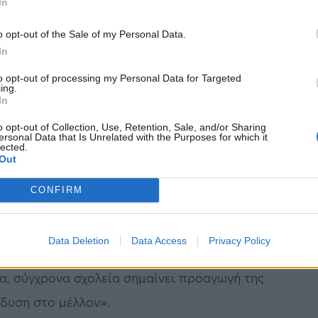
οτελέσματα.
In
o opt-out of the Sale of my Personal Data.
ι η δημιουργία σύγχρονων εκπαιδευτικών
In
ς ενίσχυση της δυναμικότητας του σχολικού
to opt-out of processing my Personal Data for Targeted
δυση στις νέες γενιές, για ένα καλύτερο
ing.
In
ς δήμους και τα στελέχη της ΚΤΥΠ ΑΕ, για τα
o opt-out of Collection, Use, Retention, Sale, and/or Sharing
υ τόπου μας», τόνισε μεταξύ άλλων ο κ.
ersonal Data that Is Unrelated with the Purposes for which it
lected.
αι να συνεχίσουμε με τους ίδιους και με
Out
μματική Περίοδο 2021-2027, έτσι ώστε η
CONFIRM
δομές και εξοπλισμό σε όλα τα στάδια
ολική και συνεχίζοντας στην πρωτοβάθμια και
Data Deletion
Data Access
Privacy Policy
άζει. Και αλλάζει προς όφελος των πολιτών,
νέα, σύγχρονα σχολεία σημαίνει προαγωγή της
νδυση στο μέλλον».