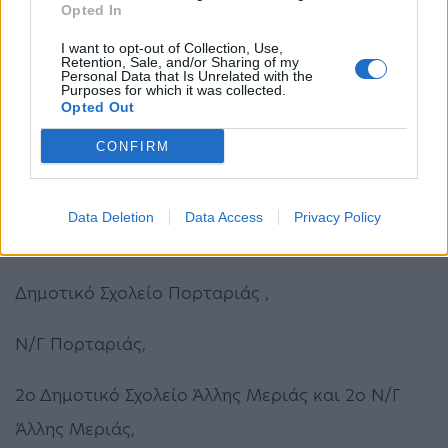
μετακίνηση των μαθητών, τα εξής σχολεία στην
Opted In
περιφέρεια του Δήμου:
I want to opt-out of Collection, Use,
Retention, Sale, and/or Sharing of my
Personal Data that Is Unrelated with the
Δημοτικό Σχολείο Ιωλκού,
Purposes for which it was collected.
Opted Out
1ο Νηπιαγωγείο Ιωλκού,
CONFIRM
2ο Ν/Γ Ιωλκού,
Data Deletion
Data Access
Privacy Policy
3ο Ν/Γ Ιωλκού ,
Δημοτικό Σχολείο Πορταριάς ,
Ν/Γ Πορταριάς,
2ο Δημοτικό Σχολείο Άλλης Μεριάς και 2ο Ν/Γ
Άλλης Μεριάς,