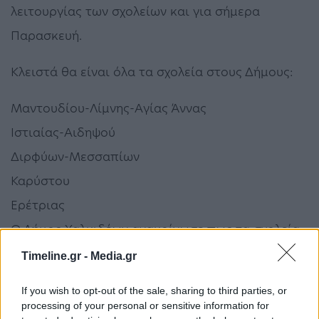
λειτουργίας των σχολείων και για σήμερα
Παρασκευή.
Κλειστά θα είναι όλα τα σχολεία στους Δήμους:
Μαντουδίου-Λίμνης-Αγίας Άννας
Ιστιαίας-Αιδηψού
Διρφύων-Μεσσαπίων
Καρύστου
Ερέτριας
Ο Δήμος Χαλκιδέων ανακοίνωσε πως τα σχολεία
θα λειτουργήσουν κανονικά σήμερα Παρασκευή
Timeline.gr -
Media.gr
10/2.
If you wish to opt-out of the sale, sharing to third parties, or
processing of your personal or sensitive information for
Μαγνησία