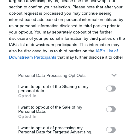
targeted advertising by us, please use the below opt-out
Με απόφαση του Δημάρχου Βόλου, κ. Αχιλλέα
section to confirm your selection. Please note that after your
opt-out request is processed you may continue seeing
Μπέου και μετά από συνεκτίμηση όλων των
interest-based ads based on personal information utilized by
us or personal information disclosed to third parties prior to
δεδομένων από τη σφοδρή κακοκαιρία των
your opt-out. You may separately opt-out of the further
τελευταίων ημερών και των προβλημάτων που
disclosure of your personal information by third parties on the
IAB’s list of downstream participants. This information may
αυτή προκάλεσε, τα σχολεία της πρωτοβάθμιας
also be disclosed by us to third parties on the
IAB’s List of
Downstream Participants
that may further disclose it to other
και δευτεροβάθμιας εκπαίδευσης και οι
third parties.
βρεφονηπιακοί σταθμοί θα λειτουργήσουν
Personal Data Processing Opt Outs
κανονικά.
I want to opt-out of the Sharing of my
personal data.
Δεν θα λειτουργήσουν λόγω των έκτακτων
Opted In
καιρικών συνθηκών, της χιονόπτωσης και της
I want to opt-out of the Sale of my
Personal Data.
επικράτησης πολύ χαμηλών θερμοκρασιών,
Opted In
συνθήκες που πρόκειται να δυσχεράνουν τη
I want to opt-out of processing my
Personal Data for Targeted Advertising.