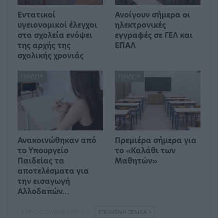
Εντατικοί
Ανοίγουν σήμερα οι
υγειονομικοί έλεγχοι
ηλεκτρονικές
στα σχολεία ενόψει
εγγραφές σε ΓΕΛ και
της αρχής της
ΕΠΑΛ
σχολικής χρονιάς
ΠΑΙΔΕΊΑ
ΠΑΙΔΕΊΑ
Ανακοινώθηκαν από
Πρεμιέρα σήμερα για
το Υπουργείο
το «Καλάθι των
Παιδείας τα
Μαθητών»
αποτελέσματα για
την εισαγωγή
Αλλοδαπών…
ΠΡΟΗΓΟΎΜΕΝΗ ΣΕΛΊΔΑ
ΕΠΌΜΕΝΗ ΣΕΛΊΔΑ