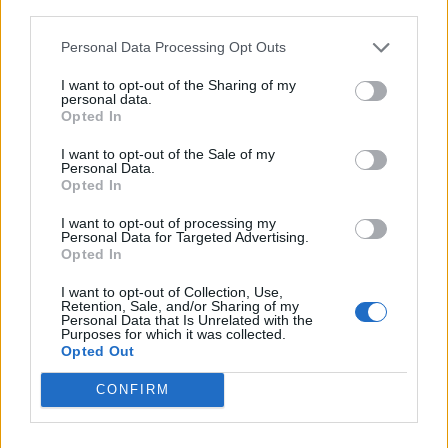
third parties.
αντιδημοκρατική και υποβαθμίζει τον ΟΤΕ και
την χώρα μας.
Personal Data Processing Opt Outs
I want to opt-out of the Sharing of my
personal data.
Opted In
Μήνυση
ΟΤΕ
συνδικαλιστές
I want to opt-out of the Sale of my
Personal Data.
Opted In
ΠΡΟΗΓΟΎΜΕΝΟ ΆΡΘΡΟ
ΕΠΌΜΕΝΟ ΆΡΘΡΟ
I want to opt-out of processing my
Υπόθεση βιασμού
Μητσοτάκης: Μέσα
Personal Data for Targeted Advertising.
Opted In
οδηγού ταξί: Μέχρι και
στους επόμενους μήνες
ερωτικά βοηθήματα
θα κλείσουμε το γραφείο
I want to opt-out of Collection, Use,
παρουσιάστηκαν στη
του ΔΝΤ στην Αθήνα
Retention, Sale, and/or Sharing of my
δίκη
Personal Data that Is Unrelated with the
Purposes for which it was collected.
Opted Out
CONFIRM
Μπορεί επίσης να σε ενδιαφέρει