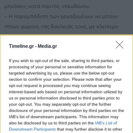
μηνύσεις κατά παντός υπευθύνου.
– Η παρεμπόδιση των εργαζομένων να μπουν
στους χώρους της δουλειάς τους, με κλείσιμο
θυρών-περιφρούρηση και εκφοβισμό, είναι
παράνομη και προσβάλλει θεμελιώδη
Timeline.gr -
Media.gr
δικαιώματα των εργαζομένων σε μια
If you wish to opt-out of the sale, sharing to third parties, or
δημοκρατική κοινωνία.
processing of your personal or sensitive information for
targeted advertising by us, please use the below opt-out
– Η τακτική αυτή αναγκάζει, όσους εργαζόμενους
section to confirm your selection. Please note that after your
opt-out request is processed you may continue seeing
επιθυμούν να εργαστούν, να υποστούν
interest-based ads based on personal information utilized by
οικονομική ζημία και τους στερεί το
us or personal information disclosed to third parties prior to
your opt-out. You may separately opt-out of the further
δημοκρατικό δικαίωμα της ελευθερίας επιλογής.
disclosure of your personal information by third parties on the
– Η παρεμπόδιση των εργαζομένων που θέλουν
IAB’s list of downstream participants. This information may
also be disclosed by us to third parties on the
IAB’s List of
να ασκήσουν το δικαίωμα να εργαστούν είναι
Downstream Participants
that may further disclose it to other