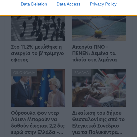
Data Deletion
Data Access
Privacy Policy
ΕΛΛΆΔΑ
ΕΛΛΆΔΑ
Στο 11,2% μειώθηκε η
Απεργία ΠΝΟ –
ανεργία το β’ τρίμηνο
ΠΕΝΕΝ: Δεμένα τα
εφέτος
πλοία στα λιμάνια
ΟΙΚΟΝΟΜΊΑ
ΕΛΛΆΔΑ
Ούρσουλα φον ντερ
Δικαίωση του δήμου
Λάιεν: Μπορούν να
Θεσσαλονίκης από το
δοθούν έως και 2,2 δις
Ελεγκτικό Συνέδριο
ευρώ στην Ελλάδα –…
για τα Πολυκέντρα…