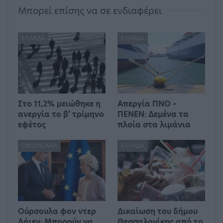
Μπορεί επίσης να σε ενδιαφέρει
ΕΛΛΆΔΑ
ΕΛΛΆΔΑ
Στο 11,2% μειώθηκε η
Απεργία ΠΝΟ –
ανεργία το β’ τρίμηνο
ΠΕΝΕΝ: Δεμένα τα
εφέτος
πλοία στα λιμάνια
ΟΙΚΟΝΟΜΊΑ
ΕΛΛΆΔΑ
Ούρσουλα φον ντερ
Δικαίωση του δήμου
Λάιεν: Μπορούν να
Θεσσαλονίκης από το