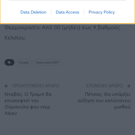
ώρες.
Data Deletion
Data Access
Privacy Policy
Ανεμοι: Μεταβλητοί 3 μποφόρ.
Θερμοκρασία: Από 00 (μηδέν) έως 9 βαθμούς
Κελσίου.
Καιρός
πρόγνωση ΕΜΥ
ΠΡΟΗΓΟΎΜΕΝΟ ΆΡΘΡΟ
ΕΠΌΜΕΝΟ ΆΡΘΡΟ
Νταβός: Ο Τραμπ θα
Πέτσας: Θα υπάρξει
επισκεφτεί την
αύξηση του κατώτατου
Ούρσουλα φον ντερ
μισθού
Λάιεν