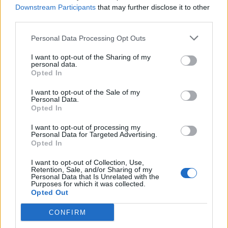
Downstream Participants
that may further disclose it to other
Θερμοκρασία: Από 09 έως 14 βαθμούς Κελσίου.
third parties.
Στα βόρεια 3 με 4 βαθμούς χαμηλότερη.
Personal Data Processing Opt Outs
ΑΤΤΙΚΗ
I want to opt-out of the Sharing of my
personal data.
Opted In
Καιρός: Νεφώσεις παροδικά αυξημένες, κυρίως
στα ανατολικά και βόρεια.
I want to opt-out of the Sale of my
Personal Data.
Ανεμοι: Βόρειοι 4 με 6 και στα ανατολικά τοπικά
Opted In
7 μποφόρ.
I want to opt-out of processing my
Personal Data for Targeted Advertising.
Θερμοκρασία: Από 07 έως 13 βαθμούς Κελσίου.
Opted In
Στα βόρεια 2 με 3 βαθμούς χαμηλότερη.
I want to opt-out of Collection, Use,
Retention, Sale, and/or Sharing of my
Personal Data that Is Unrelated with the
Purposes for which it was collected.
ΘΕΣΣΑΛΟΝΙΚΗ
Opted Out
Καιρός: Λίγες νεφώσεις. Τοπικά περιορισμένη
CONFIRM
ορατότητα ή ομίχλη τις πρωινές και βραδινές