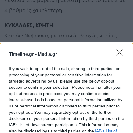
Κελσίου. Στα βόρεια η μέγιστη κατά τόπους 3 με
4 βαθμούς χαμηλότερη.
ΚΥΚΛΑΔΕΣ, ΚΡΗΤΗ
Καιρός: Νεφώσεις με τοπικές βροχές, κυρίως
στην Κρήτη. Λίγα χιόνια στα ορεινά της Κρήτης.
Timeline.gr -
Media.gr
Ανεμοι: Βόρειοι 5 με 6 και τοπικά 7 μποφόρ.
Θερμοκρασία: Από 09 έως 14 βαθμούς Κελσίου.
If you wish to opt-out of the sale, sharing to third parties, or
processing of your personal or sensitive information for
ΝΗΣΙΑ ΑΝΑΤΟΛΙΚΟΥ ΑΙΓΑΙΟΥ, ΔΩΔΕΚΑΝΗΣΑ
targeted advertising by us, please use the below opt-out
section to confirm your selection. Please note that after your
Καιρός: Λίγες νεφώσεις παροδικά αυξημένες, με
opt-out request is processed you may continue seeing
interest-based ads based on personal information utilized by
πιθανότητα τοπικών βροχών κυρίως στα
us or personal information disclosed to third parties prior to
Δωδεκάνησα.
your opt-out. You may separately opt-out of the further
disclosure of your personal information by third parties on the
Ανεμοι: Από βόρειες διευθύνσεις 5 με 6 και
IAB’s list of downstream participants. This information may
τοπικά έως 7 μποφόρ.
also be disclosed by us to third parties on the
IAB’s List of