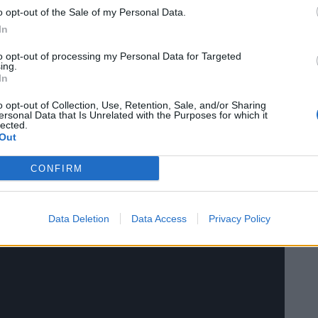
 σχηματιστούν ουρές χιλιομέτρων και τα δυο
o opt-out of the Sale of my Personal Data.
αν και στο κλείσιμο του παραδρόμου της
In
to opt-out of processing my Personal Data for Targeted
ing.
In
o opt-out of Collection, Use, Retention, Sale, and/or Sharing
ersonal Data that Is Unrelated with the Purposes for which it
lected.
Out
CONFIRM
Data Deletion
Data Access
Privacy Policy