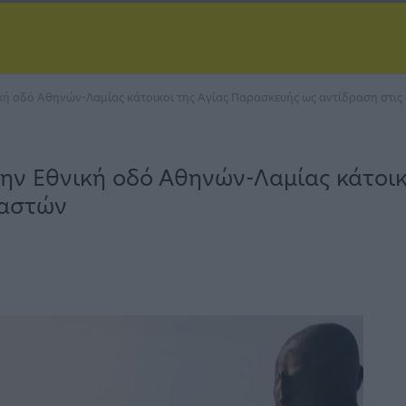
ική οδό Αθηνών-Λαμίας κάτοικοι της Αγίας Παρασκευής ως αντίδραση στι
ην Εθνική οδό Αθηνών-Λαμίας κάτοικ
ναστών