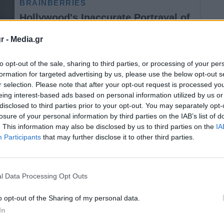
r -
Media.gr
to opt-out of the sale, sharing to third parties, or processing of your per
formation for targeted advertising by us, please use the below opt-out s
r selection. Please note that after your opt-out request is processed y
eing interest-based ads based on personal information utilized by us or
οχώρησαν στο συμβολικό αποκλεισμό της
disclosed to third parties prior to your opt-out. You may separately opt-
losure of your personal information by third parties on the IAB’s list of
ύψος του κόμβου της Αγίας Παρασκευής.
. This information may also be disclosed by us to third parties on the
IA
Participants
that may further disclose it to other third parties.
έλουμε νέα Μόρια στη Λαμία» λένε οι κάτοικοι
εσημέρι της Κυριακής στην Εθνική οδό Αθηνών-
l Data Processing Opt Outs
ερνητική πρόταση για δημιουργία hot spot
o opt-out of the Sharing of my personal data.
In