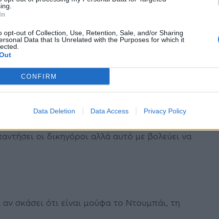
ing.
In
 θα έρθουν. Αν δεν ήταν δύσκολές ημέρες θα
o opt-out of Collection, Use, Retention, Sale, and/or Sharing
ersonal Data that Is Unrelated with the Purposes for which it
lected.
Out
Αραβία.
CONFIRM
μπάι.
Data Deletion
Data Access
Privacy Policy
παντήσει οι δικηγόροι αλλά αυτό με βολεύει να
τί αν σκάσει ότι είναι μούφα το Ντουμπάι, τη