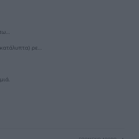
 πω…
(ακατάλυπτα) ρε…
μιά.