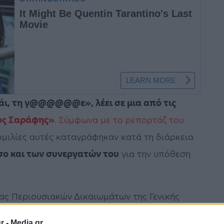
πάι, τη γ@@@@@@ε», λέει σε μια από τις
μος Σαράφης»
. Σύμφωνα με το ρεπορτάζ του
ομιλίες αυτές καταγράφηκαν κατά τη διάρκεια
σο και των συνεργατών του
για την υπόθεση
ας Περιουσιακών Δικαιωμάτων της Γενικής
εργασία και με άλλους συναδέρφους
r -
Media.gr