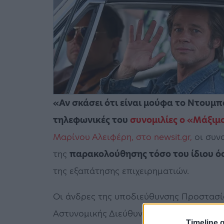
«Αν σκάσει ότι είναι μούφα το Ντουμ
τηλεφωνικές του
συνομιλίες ο «Μάξι
Μαρίνου Αλειφέρη, στο newsit.gr,
οι συν
της
παρακολούθησης τόσο του ίδιου ό
της εξαπάτησης επιχειρηματιών.
Οι άνδρες της υποδιεύθυνσης Προστασί
Αστυνομικής Διεύθυνσης Αττικής σε συν
Timeline.g