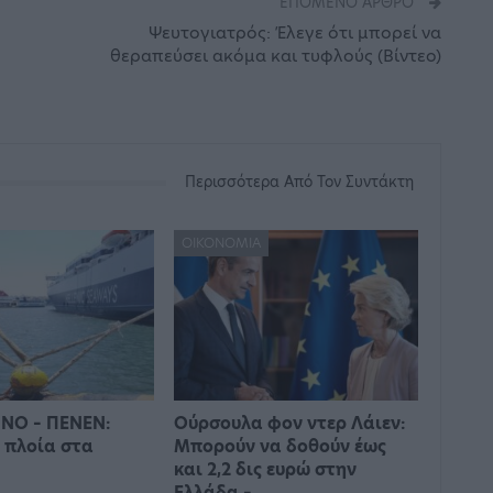
ΕΠΌΜΕΝΟ ΆΡΘΡΟ
Ψευτογιατρός: Έλεγε ότι μπορεί να
θεραπεύσει ακόμα και τυφλούς (Βίντεο)
Περισσότερα Από Τον Συντάκτη
ΟΙΚΟΝΟΜΊΑ
ΝΟ – ΠΕΝΕΝ:
Ούρσουλα φον ντερ Λάιεν:
 πλοία στα
Μπορούν να δοθούν έως
και 2,2 δις ευρώ στην
Ελλάδα –…