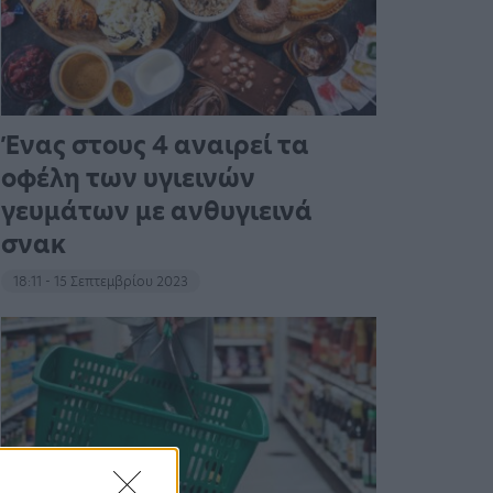
Ένας στους 4 αναιρεί τα
οφέλη των υγιεινών
γευμάτων με ανθυγιεινά
σνακ
18:11 - 15 Σεπτεμβρίου 2023