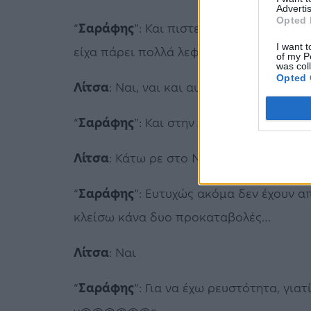
Advertis
Opted 
“
Σαράφης
”: Και πιστεύω τώρα τα λεφτά
I want t
είχα πάρει πολλά λεφτά.
of my P
was col
Opted 
Λίτσα
: Ναι, ναι και αυτά και κάτω στην 
“
Σαράφης
”: Και στην Αραβία ναι.
Λίτσα
: Κάτω ρε στο Ντουμπάι, στο Ντου
“
Σαράφης
”: Ευτυχώς ακόμα δεν έχουν α
κλείσω κάνα δυο προκαταβολές…
Λίτσα
: Ναι
“
Σαράφης
”: Για να έχω ρευστότητα, για