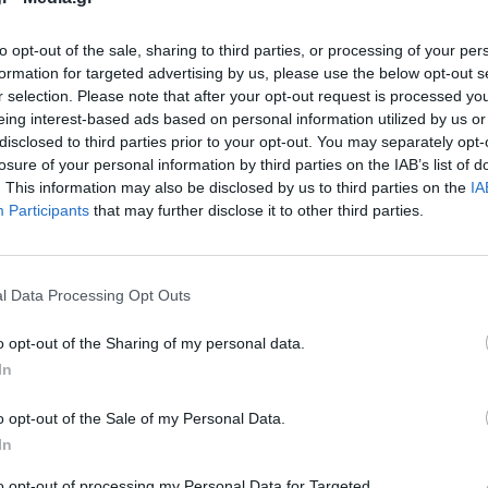
ό διάστημα να δέσουν τον προστατευόμενο
.
to opt-out of the sale, sharing to third parties, or processing of your per
formation for targeted advertising by us, please use the below opt-out s
r selection. Please note that after your opt-out request is processed y
υνελήφθησαν και τέσσερα ακόμα που
eing interest-based ads based on personal information utilized by us or
οτήσεις από τα Ηνωμένα Αραβικά Εμιράτα που
disclosed to third parties prior to your opt-out. You may separately opt-
losure of your personal information by third parties on the IAB’s list of
είχαν τεθεί στην παρακολούθηση των διωκτικών
. This information may also be disclosed by us to third parties on the
IA
Participants
that may further disclose it to other third parties.
ς φυσικές παρακολουθήσεις,
στο μικροσκόπιο
l Data Processing Opt Outs
ι τηλεφωνικές συνομιλίες των ύποπτων
.
o opt-out of the Sharing of my personal data.
α έκαψαν τον «Μάξιμο Σαράφη» που κατείχε το
In
γάνωση.
o opt-out of the Sale of my Personal Data.
Σαράφης συνομιλεί τηλεφωνικά
με μια
In
ι καταγράφεται ο παρακάτω διάλογος:
to opt-out of processing my Personal Data for Targeted