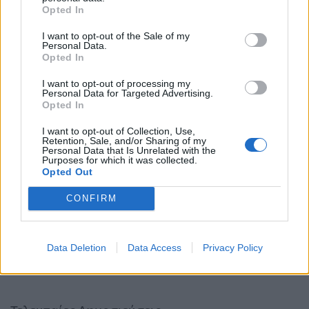
Opted In
ΟΙΚΟΝΟΜΊΑ
ΕΛΛΆΔΑ
I want to opt-out of the Sale of my
Personal Data.
Opted In
I want to opt-out of processing my
Personal Data for Targeted Advertising.
Opted In
Ούρσουλα φον ντερ
Δικαίωση του δήμου
Λάιεν: Μπορούν να
Θεσσαλονίκης από το
I want to opt-out of Collection, Use,
Retention, Sale, and/or Sharing of my
δοθούν έως και 2,2 δις
Ελεγκτικό Συνέδριο
Personal Data that Is Unrelated with the
ευρώ στην Ελλάδα –…
για τα Πολυκέντρα…
Purposes for which it was collected.
Opted Out
ΠΡΟΗΓΟΎΜΕΝΗ ΣΕΛΊΔΑ
ΕΠΌΜΕΝΗ ΣΕΛΊΔΑ
CONFIRM
Data Deletion
Data Access
Privacy Policy