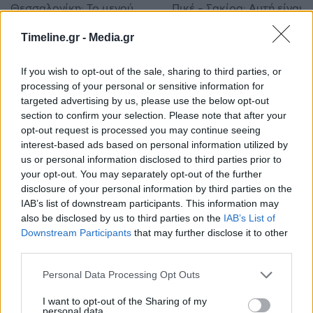
Θεσσαλονίκη: Το μενού
Πικέ – Σακίρα: Αυτή είναι
στην ΥΠΕΞ στη Σύνοδο
η πέτρα του σκανδάλου –
για τη Συνεργασία των
Η ερωτική φωλιά του
Timeline.gr -
Media.gr
χωρών της
παράνομου ζευγαριού
Νοτιοανατολικής
If you wish to opt-out of the sale, sharing to third parties, or
Ευρώπης
processing of your personal or sensitive information for
targeted advertising by us, please use the below opt-out
section to confirm your selection. Please note that after your
opt-out request is processed you may continue seeing
Μπορεί επίσης να σε ενδιαφέρει
interest-based ads based on personal information utilized by
us or personal information disclosed to third parties prior to
your opt-out. You may separately opt-out of the further
ΕΛΛΆΔΑ
ΕΛΛΆΔΑ
disclosure of your personal information by third parties on the
IAB’s list of downstream participants. This information may
also be disclosed by us to third parties on the
IAB’s List of
Downstream Participants
that may further disclose it to other
third parties.
Personal Data Processing Opt Outs
Στο 11,2% μειώθηκε η
Απεργία ΠΝΟ –
ανεργία το β’ τρίμηνο
ΠΕΝΕΝ: Δεμένα τα
I want to opt-out of the Sharing of my
εφέτος
πλοία στα λιμάνια
personal data.