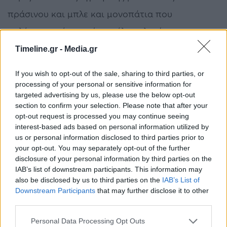
πράσινου και μπλε και μονοπάτια που
«πλέκουν» μέσα από αμπέλια, ελαιώνες και
βουνά, μια ατελείωτη γραφική διαδρομή.
Timeline.gr -
Media.gr
«Η ανταπόκριση των διεθνών ΜΜΕ και των
If you wish to opt-out of the sale, sharing to third parties, or
processing of your personal or sensitive information for
ειδικών ομάδων ενδιαφέροντος στο κάλεσμα
targeted advertising by us, please use the below opt-out
section to confirm your selection. Please note that after your
των επαγγελματιών και του Δήμου για
opt-out request is processed you may continue seeing
εξερευνηση των διαφορετικών πτυχών του
interest-based ads based on personal information utilized by
us or personal information disclosed to third parties prior to
προορισμού, επιβεβαιώνουν τις εντυπωσιακές
your opt-out. You may separately opt-out of the further
disclosure of your personal information by third parties on the
προοπτικές της Ανατολικής Σάμου στον διεθνή
IAB’s list of downstream participants. This information may
τουριστικό “χάρτη”. «Προς αυτή την κατεύθυνση
also be disclosed by us to third parties on the
IAB’s List of
Downstream Participants
that may further disclose it to other
κινούνται άλλωστε και οι δράσεις που
third parties.
υλοποιούμε», δήλωσε η Αντιδήμαρχος Τουρισμού
Personal Data Processing Opt Outs