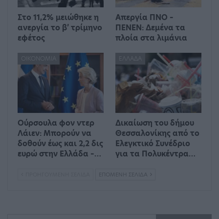
Στο 11,2% μειώθηκε η
Απεργία ΠΝΟ –
ανεργία το β’ τρίμηνο
ΠΕΝΕΝ: Δεμένα τα
εφέτος
πλοία στα λιμάνια
ΟΙΚΟΝΟΜΊΑ
ΕΛΛΆΔΑ
Ούρσουλα φον ντερ
Δικαίωση του δήμου
Λάιεν: Μπορούν να
Θεσσαλονίκης από το
δοθούν έως και 2,2 δις
Ελεγκτικό Συνέδριο
ευρώ στην Ελλάδα –…
για τα Πολυκέντρα…
ΠΡΟΗΓΟΎΜΕΝΗ ΣΕΛΊΔΑ
ΕΠΌΜΕΝΗ ΣΕΛΊΔΑ