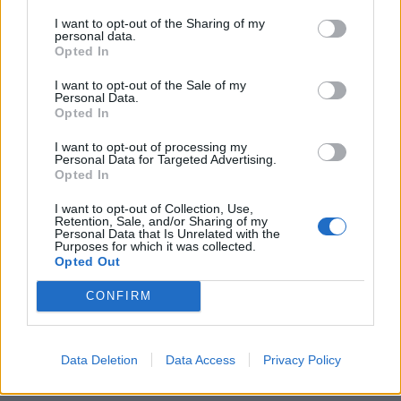
του Δήμου Ανατολικής Σάμου Δέσποινα Κάιλα.
I want to opt-out of the Sharing of my
Σημειώνεται πως στο προηγούμενο διάστημα
personal data.
Opted In
προηγήθηκαν με πρωτοβουλία του Δήμου
I want to opt-out of the Sale of my
Ανατολικής Σάμου, στοχευμένες επαφές με
Personal Data.
Opted In
δημοσιογράφους και ταξιδιωτικούς πράκτορες
I want to opt-out of processing my
σε διεθνείς εκθέσεις τουρισμού, ειδική
Personal Data for Targeted Advertising.
Opted In
παρουσίαση του προορισμού με επίκεντρο τη
I want to opt-out of Collection, Use,
γαστρονομία στο εξωτερικό και ανάπτυξη
Retention, Sale, and/or Sharing of my
Personal Data that Is Unrelated with the
ιστοσελίδων με έμφαση στις δραστηριότητες και
Purposes for which it was collected.
Opted Out
την τοπική κουζίνα.
CONFIRM
Data Deletion
Data Access
Privacy Policy
Πηγή: ΑΠΕ – ΜΠΕ