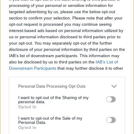
Μπορεί επίσης να σε ενδιαφέρει
processing of your personal or sensitive information for
targeted advertising by us, please use the below opt-out
ΕΛΛΆΔΑ
ΕΛΛΆΔΑ
section to confirm your selection. Please note that after your
opt-out request is processed you may continue seeing
interest-based ads based on personal information utilized by
us or personal information disclosed to third parties prior to
your opt-out. You may separately opt-out of the further
disclosure of your personal information by third parties on the
Στο 11,2% μειώθηκε η
Απεργία ΠΝΟ –
IAB’s list of downstream participants. This information may
ανεργία το β’ τρίμηνο
ΠΕΝΕΝ: Δεμένα τα
also be disclosed by us to third parties on the
IAB’s List of
εφέτος
πλοία στα λιμάνια
Downstream Participants
that may further disclose it to other
third parties.
ΟΙΚΟΝΟΜΊΑ
ΕΛΛΆΔΑ
Personal Data Processing Opt Outs
I want to opt-out of the Sharing of my
personal data.
Opted In
I want to opt-out of the Sale of my
Ούρσουλα φον ντερ
Δικαίωση του δήμου
Personal Data.
Λάιεν: Μπορούν να
Θεσσαλονίκης από το
Opted In
δοθούν έως και 2,2 δις
Ελεγκτικό Συνέδριο