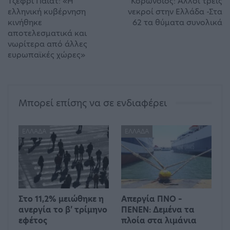
Τζέφρι Πάιατ: «Η
Κορωνοϊός: Αλλοι τρεις
ελληνική κυβέρνηση
νεκροί στην Ελλάδα -Στα
κινήθηκε
62 τα θύματα συνολικά
αποτελεσματικά και
νωρίτερα από άλλες
ευρωπαϊκές χώρες»
Μπορεί επίσης να σε ενδιαφέρει
ΕΛΛΆΔΑ
ΕΛΛΆΔΑ
Στο 11,2% μειώθηκε η
Απεργία ΠΝΟ –
ανεργία το β’ τρίμηνο
ΠΕΝΕΝ: Δεμένα τα
εφέτος
πλοία στα λιμάνια