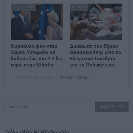
ΟΙΚΟΝΟΜΊΑ
ΕΛΛΆΔΑ
Ούρσουλα φον ντερ
Δικαίωση του δήμου
Λάιεν: Μπορούν να
Θεσσαλονίκης από το
δοθούν έως και 2,2 δις
Ελεγκτικό Συνέδριο
ευρώ στην Ελλάδα –…
για τα Πολυκέντρα…
ΠΡΟΗΓΟΎΜΕΝΗ ΣΕΛΊΔΑ
ΕΠΌΜΕΝΗ ΣΕΛΊΔΑ
Τελευταίες Δημοσιεύσεις