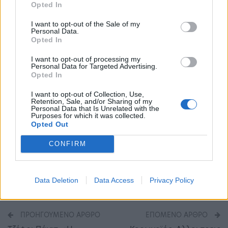
κανένα δεν έχει συμπτώματα της νόσου και
Opted In
κανένα δεν ανήκει σε ευάλωτη ομάδα. Σε
I want to opt-out of the Sale of my
Personal Data.
δείγματα που ελήφθησαν εκτός της περιοχής που
Opted In
διέμενε η 22χρονη έγκυος, όλα ήταν αρνητικά.
I want to opt-out of processing my
Personal Data for Targeted Advertising.
Opted In
«Συνεχίζουμε να επαγρυπνούμε πάνω στη δομή
I want to opt-out of Collection, Use,
της Ρτσώνας, αλλά η επαγρύπνησή μας
Retention, Sale, and/or Sharing of my
Personal Data that Is Unrelated with the
εξαπλώνεται και στις δομές της ηπειρωτικής
Purposes for which it was collected.
Opted Out
Ελλάδας και των νησιών», τόνισε ο κ. Λογοθέτης.
CONFIRM
Μετανάστες
Μεταναστευτικό
Πρόσφυγες
Ριτσώνα
Data Deletion
Data Access
Privacy Policy
ΠΡΟΗΓΟΎΜΕΝΟ ΆΡΘΡΟ
ΕΠΌΜΕΝΟ ΆΡΘΡΟ