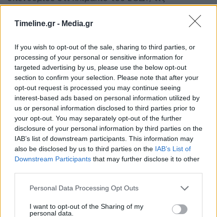
τελευταίες δύο ημέρες πραγματοποιεί
Timeline.gr -
Media.gr
ιχνηλάτηση όλων των επαφών του βεβαιούμενου
κρούσματος, σε γυναίκα φιλοξενούμενη της
If you wish to opt-out of the sale, sharing to third parties, or
processing of your personal or sensitive information for
δομής, η οποία νοσηλεύεται σε νοσοκομείο της
targeted advertising by us, please use the below opt-out
section to confirm your selection. Please note that after your
Αθήνας μετά τον τοκετό της.
opt-out request is processed you may continue seeing
interest-based ads based on personal information utilized by
Από την ιχνηλάτηση σε 90 περίπου δείγματα
us or personal information disclosed to third parties prior to
your opt-out. You may separately opt-out of the further
προέκυψαν 23 θετικά δείγματα Covid-19, τα
disclosure of your personal information by third parties on the
οποία αφορούσαν αποκλειστικά
IAB’s list of downstream participants. This information may
also be disclosed by us to third parties on the
IAB’s List of
φιλοξενούμενους της δομής. Όλα τα δείγματα
Downstream Participants
that may further disclose it to other
third parties.
του προσωπικού της δομής ήταν αρνητικά. Τα 23
αυτά άτομα βρίσκονται σε εσωτερική
Personal Data Processing Opt Outs
απομόνωση εντός της απομονωμένης δομής,
I want to opt-out of the Sharing of my
personal data.