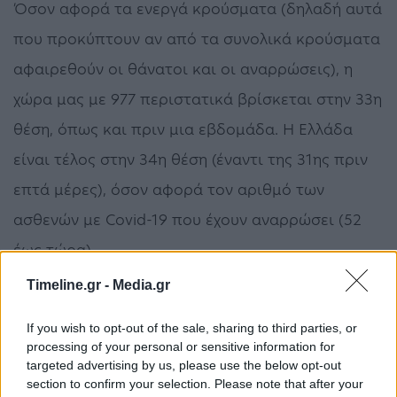
Όσον αφορά τα ενεργά κρούσματα (δηλαδή αυτά
που προκύπτουν αν από τα συνολικά κρούσματα
αφαιρεθούν οι θάνατοι και οι αναρρώσεις), η
χώρα μας με 977 περιστατικά βρίσκεται στην 33η
θέση, όπως και πριν μια εβδομάδα. Η Ελλάδα
είναι τέλος στην 34η θέση (έναντι της 31ης πριν
επτά μέρες), όσον αφορά τον αριθμό των
ασθενών με Covid-19 που έχουν αναρρώσει (52
έως τώρα).
Timeline.gr -
Media.gr
Την πρώτη πεντάδα σε επιβεβαιωμένα
κρούσματα απαρτίζουν οι ΗΠΑ (123.750), η Ιταλία
If you wish to opt-out of the sale, sharing to third parties, or
processing of your personal or sensitive information for
(92.472), η Κίνα (81.439), η Ισπανία (73.235) και η
targeted advertising by us, please use the below opt-out
Γερμανία (57.695).
section to confirm your selection. Please note that after your