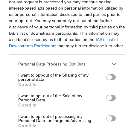
opt-out request is processed you may continue seeing
interest-based ads based on personal information utilized by
Οι πέντε πρώτες χώρες σε αριθμό θανάτων από
us or personal information disclosed to third parties prior to
τον κορονοϊό είναι η Ιταλία (10.023), η Ισπανία
your opt-out. You may separately opt-out of the further
disclosure of your personal information by third parties on the
(5.982), η Κίνα (3.300), το Ιράν (2.517) και η Γαλλία
IAB’s list of downstream participants. This information may
also be disclosed by us to third parties on the
IAB’s List of
(2.314). Τους περισσότερους θανάτους ανά
Downstream Participants
that may further disclose it to other
εκατομμύριο πληθυσμού έχουν Σαν Μαρίνο (648),
third parties.
Ιταλία (166), Ισπανία (128), Ανδόρρα (39) και
Personal Data Processing Opt Outs
Ολλανδία (37).
I want to opt-out of the Sharing of my
personal data.
Opted In
Την πρώτη πεντάδα σε αριθμό κρουσμάτων σε
I want to opt-out of the Sale of my
σοβαρή-κρίσιμη κατάσταση στα νοσοκομεία
Personal Data.
Opted In
αποτελούν η Γαλλία (4.273), η Ισπανία (4.165), η
I want to opt-out of processing my
Ιταλία (3.856), το Ιράν (3.206) και οι ΗΠΑ (2.666).
Personal Data for Targeted Advertising.
Opted In
Ελλάδα
κατάταξη
Κορωνοϊός
Κρούσματα