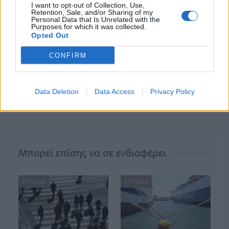
I want to opt-out of Collection, Use,
Retention, Sale, and/or Sharing of my
Personal Data that Is Unrelated with the
Purposes for which it was collected.
Opted Out
ΠΡΟΗΓΟΎΜΕΝΟ ΆΡΘΡΟ
ΕΠΌΜΕΝΟ ΆΡΘΡΟ
Χαρδαλιάς από την
Κορωνοϊός: Πληροφορίες
CONFIRM
Κοζάνη: Παράταση έως
για άλλους 3 νεκρούς στη
τις 6 Απριλίου η
χώρα μας
καραντίνα σε
Data Deletion
Data Access
Privacy Policy
Δαμασκηνιά και
Δραγασιά
Μπορεί επίσης να σε ενδιαφέρει
ΕΛΛΆΔΑ
ΕΛΛΆΔΑ