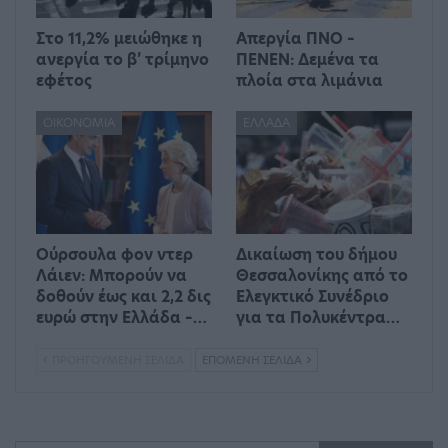
Στο 11,2% μειώθηκε η
Απεργία ΠΝΟ –
ανεργία το β’ τρίμηνο
ΠΕΝΕΝ: Δεμένα τα
εφέτος
πλοία στα λιμάνια
ΟΙΚΟΝΟΜΊΑ
ΕΛΛΆΔΑ
Ούρσουλα φον ντερ
Δικαίωση του δήμου
Λάιεν: Μπορούν να
Θεσσαλονίκης από το
δοθούν έως και 2,2 δις
Ελεγκτικό Συνέδριο
ευρώ στην Ελλάδα –…
για τα Πολυκέντρα…
ΠΡΟΗΓΟΎΜΕΝΗ ΣΕΛΊΔΑ
ΕΠΌΜΕΝΗ ΣΕΛΊΔΑ