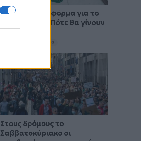
Άνοιξε η πλατφόρμα για το
Market Pass – Πότε θα γίνουν
οι πληρωμές
15:13 - 15 Σεπτεμβρίου 2023
Στους δρόμους το
Σαββατοκύριακο οι