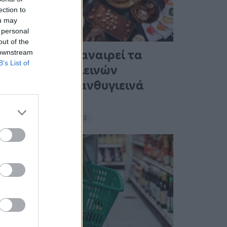
ection to
ou may
 personal
out of the
Ένας στους 4 αναιρεί τα
 downstream
B’s List of
οφέλη των υγιεινών
γευμάτων με ανθυγιεινά
σνακ
18:11 - 15 Σεπτεμβρίου 2023