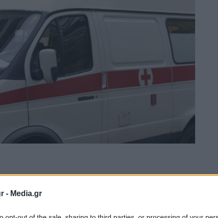
r -
Media.gr
to opt-out of the sale, sharing to third parties, or processing of your per