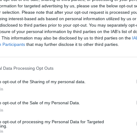
formation for targeted advertising by us, please use the below opt-out s
r selection. Please note that after your opt-out request is processed y
eing interest-based ads based on personal information utilized by us or
disclosed to third parties prior to your opt-out. You may separately opt-
losure of your personal information by third parties on the IAB’s list of
. This information may also be disclosed by us to third parties on the
IA
Participants
that may further disclose it to other third parties.
ε τη ζωή του, σύμφωνα με την δημόσια
l Data Processing Opt Outs
εριοχή και τον 40ο στη χώρα. Ο 55χρονος
o opt-out of the Sharing of my personal data.
In
κομείο όπου νοσηλευόταν διασωληνωμένος επί
ρωνοϊού που προέρχεται από την περιοχή της
o opt-out of the Sale of my Personal Data.
In
to opt-out of processing my Personal Data for Targeted
ing.
 απολογισμό του εκπροσώπου του υπουργείου
In