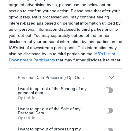
targeted advertising by us, please use the below opt-out
πόλης, αφού ένα γυάλινο δάπεδο στο ισόγειο της
section to confirm your selection. Please note that after your
μονάδας επιτρέπει στους επισκέπτες να
opt-out request is processed you may continue seeing
interest-based ads based on personal information utilized by
θαυμάσουν αρχαιολογικά ευρήματα, που
us or personal information disclosed to third parties prior to
χρονολογούνται από τον 4ο αιώνα μ.Χ. μέχρι τα
your opt-out. You may separately opt-out of the further
disclosure of your personal information by third parties on the
τέλη της Οθωμανικής κυριαρχίας. Στo πλήρως
IAB’s list of downstream participants. This information may
also be disclosed by us to third parties on the
IAB’s List of
ανακαινισμένο κτήριο των Καπναποθηκών
Downstream Participants
that may further disclose it to other
Γαβριήλογλου (1937), που έχει χαρακτηριστεί από
third parties.
το υπουργείο Πολιτισμού ως «έργο τέχνης» και
Personal Data Processing Opt Outs
βρίσκεται στην οδό Δωδεκανήσου, εδρεύει μια
I want to opt-out of the Sharing of my
personal data.
από τις επίσης νέες αφίξεις στην αγορά
Opted In
πεντάστερων της πόλης, το «Vanoro Hotel» της
I want to opt-out of the Sale of my
Personal Data.
Brownfield, με 45 δωμάτια και σουΐτες.
Opted In
I want to opt-out of processing my
Κατά τη διάρκεια της περιόδου 2021-2022