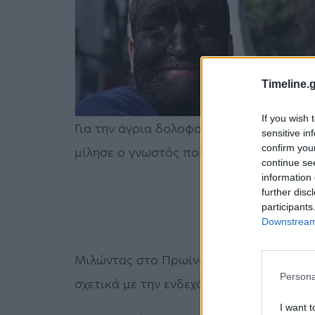
Timeline.g
If you wish 
Για την άγρια δολοφονία της
Κάρολαϊν
α
sensitive in
confirm you
μίλησε ο γνωστός ποινικολόγος
Μιχάλη
continue se
information 
further disc
participants
Downstream 
Μιλώντας στο Πρωϊνό του Ant1, ο κ.
Δημ
Persona
σχετικά με την ενδεχόμενη ποινή που θ
I want t