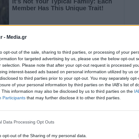
r -
Media.gr
to opt-out of the sale, sharing to third parties, or processing of your per
πό τον σύζυγο της
Μπάμπη
Αναγνωστόπουλο
,
formation for targeted advertising by us, please use the below opt-out s
r selection. Please note that after your opt-out request is processed y
ς
Δημητρακόπουλος
.
eing interest-based ads based on personal information utilized by us or
disclosed to third parties prior to your opt-out. You may separately opt-
losure of your personal information by third parties on the IAB’s list of
. This information may also be disclosed by us to third parties on the
IA
Participants
that may further disclose it to other third parties.
ητρακόπουλος
εξήγησε κάποια πράγματα
l Data Processing Opt Outs
α επιβάλει το δικαστήριο στον
32χρονο
πιλότο
.
o opt-out of the Sharing of my personal data.