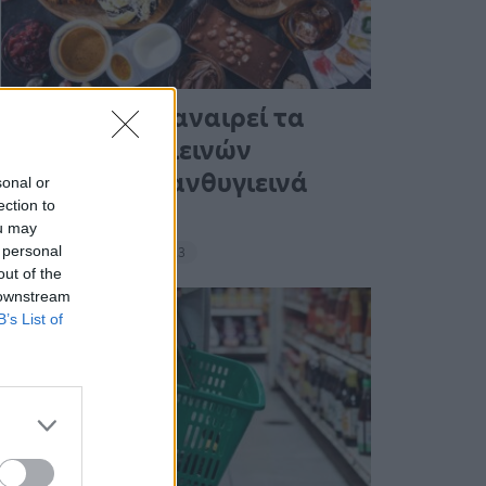
Ένας στους 4 αναιρεί τα
οφέλη των υγιεινών
γευμάτων με ανθυγιεινά
sonal or
ection to
σνακ
ou may
 personal
18:11 - 15 Σεπτεμβρίου 2023
out of the
 downstream
B’s List of