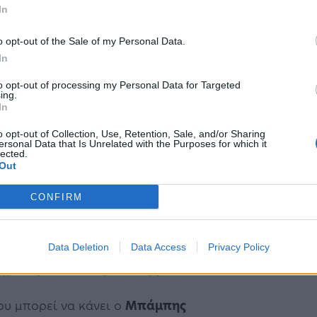
ισόβια
κάθειρξη
, τότε θα πρέπει να καθίσει
In
έχρι τα 20 θα τα συμπληρώσει με μεροκάματα.
o opt-out of the Sale of my Personal Data.
ρώτη μέρα να αρχίσει να εργάζεται. Το μόνο που
In
ερα γίνεται από τη φυλακή», ανέφερε
to opt-out of processing my Personal Data for Targeted
ing.
In
o opt-out of Collection, Use, Retention, Sale, and/or Sharing
ονία στα
Γλυκά
Νερά
, ο ποινικολόγος
ersonal Data that Is Unrelated with the Purposes for which it
lected.
Out
αστεί. Το αδίκημα είναι
ανθρωποκτονία
από
CONFIRM
σταση. Τα στοιχεία είναι συντριπτικά. Από την
ικαίωμα να πει ακόμα και ψέματα προκειμένου
Data Deletion
Data Access
Privacy Policy
χει καμία ποινική ευθύνη γι’ αυτό».
ου μπορεί να κάνει ο
Μπάμπης