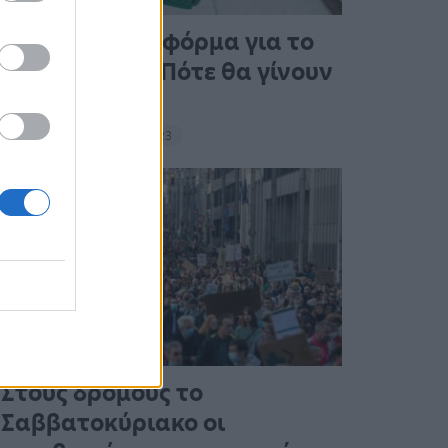
Άνοιξε η πλατφόρμα για το
Market Pass – Πότε θα γίνουν
οι πληρωμές
15:13 - 15 Σεπτεμβρίου 2023
Στους δρόμους το
Σαββατοκύριακο οι