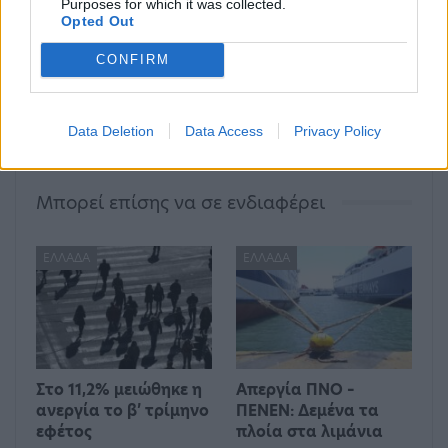
Purposes for which it was collected.
Opted Out
Extraction 2: Βγήκε το νέο
Θανατική ποινή: 53%
τρέιλερ και η ημερομηνία
αυξήθηκαν οι εκτελέσεις
CONFIRM
κυκλοφορίας του
το 2022
επερχόμενου σίκουελ
(Βίντεο)
Data Deletion
Data Access
Privacy Policy
Μπορεί επίσης να σε ενδιαφέρει
ΕΛΛΆΔΑ
ΕΛΛΆΔΑ
Στο 11,2% μειώθηκε η
Απεργία ΠΝΟ –
ανεργία το β’ τρίμηνο
ΠΕΝΕΝ: Δεμένα τα
εφέτος
πλοία στα λιμάνια