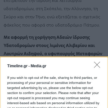
επιτρέπουν την ίδρυση και λειτουργία
υδατοδρομίων, στη Σκόπελο, την Αλόννησο, τη
Σκύρο και στην Τήνο, ενώ εξετάζεται ο σχετικός
φάκελος που αφορά στο υδατοδρόμιο Πάτμου.
Με αφορμή τη χορήγηση Αδειών ίδρυσης
Υδατοδρομίων στους λιμένες Αλιβερίου και
Λουτρών Αιδηψού, ο υφυπουργός Μεταφορών
κ. Μιχάλης Παπαδόπουλος δήλωσε:
«Η Εύβοια
Timeline.gr -
Media.gr
αποκτά ένα σημαντικό δίκτυο υποδομών
υδατοδρομίων που θα επιτρέψουν στο μέλλον
If you wish to opt-out of the sale, sharing to third parties, or
processing of your personal or sensitive information for
την αεροπορική σύνδεση με πολλά σημεία του
targeted advertising by us, please use the below opt-out
section to confirm your selection. Please note that after your
νησιού, καλύπτοντας τη γεωγραφική της έκταση.
opt-out request is processed you may continue seeing
Παράλληλα, με την ανάπτυξη ανάλογων
interest-based ads based on personal information utilized by
us or personal information disclosed to third parties prior to