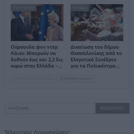
ΟΙΚΟΝΟΜΊΑ
ΕΛΛΆΔΑ
Ούρσουλα φον ντερ
Δικαίωση του δήμου
Λάιεν: Μπορούν να
Θεσσαλονίκης από το
δοθούν έως και 2,2 δις
Ελεγκτικό Συνέδριο
ευρώ στην Ελλάδα –…
για τα Πολυκέντρα…
ΠΡΟΗΓΟΎΜΕΝΗ ΣΕΛΊΔΑ
ΕΠΌΜΕΝΗ ΣΕΛΊΔΑ
Τελευταίες Δημοσιεύσεις