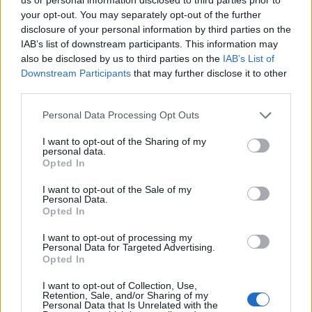
υποδομών στις Σποράδες, που έχει ήδη
your opt-out. You may separately opt-out of the further
disclosure of your personal information by third parties on the
δρομολογηθεί, καθώς και σε άλλα νησιά του
IAB’s list of downstream participants. This information may
Αιγαίου, διαμορφώνονται προϋποθέσεις ώστε να
also be disclosed by us to third parties on the
IAB’s List of
Downstream Participants
that may further disclose it to other
καταστεί η Εύβοια ένας προορισμός με
third parties.
σημαντική αεροπορική κάλυψη, αλλάζοντας
Personal Data Processing Opt Outs
ριζικά τα δεδομένα στην ποιότητα των
I want to opt-out of the Sharing of my
μεταφορικών υπηρεσιών, με άμεσα οφέλη τόσο
personal data.
Opted In
για την περαιτέρω τουριστική της ανάπτυξη όσο
I want to opt-out of the Sale of my
και για τη βελτίωση των συνθηκών μετακίνησης
Personal Data.
Opted In
των κατοίκων σε άλλες περιοχές της χώρας».
I want to opt-out of processing my
Personal Data for Targeted Advertising.
Αιδηψός
Αλιβέρι
Εύβοια
υδατοδρόμια
Opted In
I want to opt-out of Collection, Use,
Retention, Sale, and/or Sharing of my
Personal Data that Is Unrelated with the
ΠΡΟΗΓΟΎΜΕΝΟ ΆΡΘΡΟ
ΕΠΌΜΕΝΟ ΆΡΘΡΟ