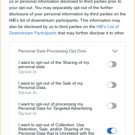
σήμερα (σημ. τη Δευτέρα) τυχαία ο ανιψιός μου
us or personal information disclosed to third parties prior to
your opt-out. You may separately opt-out of the further
στο βουνό. Εμένα με ενδιαφέρει ότι χάσαμε το
disclosure of your personal information by third parties on the
IAB’s list of downstream participants. This information may
παιδί. Δεν είχε προβλήματα, δεν την
also be disclosed by us to third parties on the
IAB’s List of
απασχολούσε κάτι», δήλωσε χαρακτηριστικά ο
Downstream Participants
that may further disclose it to other
third parties.
πατέρας της στην εκπομπή «Live News».
Personal Data Processing Opt Outs
Στο σημείο που βρέθηκε το άψυχο σώμα της
I want to opt-out of the Sharing of my
personal data.
28χρονης παρέμεναν έως και το απόγευμα
Opted In
της Δευτέρας ο ιατροδικαστής, αλλά και
I want to opt-out of the Sale of my
Personal Data.
δυνάμεις
της Αστυνομίας.
Opted In
I want to opt-out of processing my
Personal Data for Targeted Advertising.
Opted In
I want to opt-out of Collection, Use,
Retention, Sale, and/or Sharing of my
Personal Data that Is Unrelated with the