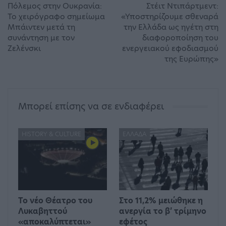
Πόλεμος στην Ουκρανία:
Στέιτ Ντιπάρτμεντ:
Το χειρόγραφο σημείωμα
«Υποστηρίζουμε σθεναρά
Μπάιντεν μετά τη
την Ελλάδα ως ηγέτη στη
συνάντηση με τον
διαφοροποίηση του
Ζελένσκι
ενεργειακού εφοδιασμού
της Ευρώπης»
Μπορεί επίσης να σε ενδιαφέρει
HISTORY & CULTURE
ΕΛΛΆΔΑ
Το νέο Θέατρο του
Στο 11,2% μειώθηκε η
Λυκαβηττού
ανεργία το β’ τρίμηνο
«αποκαλύπτεται»
εφέτος