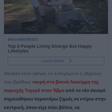
Μεγάλα κενά αφήνει το ενδεχόμενο η 28χρονη
που βρέθηκε
νεκρή στο βουνό Λευκίμμη της
περιοχής Τυχερό στον Έβρο
από το νέο σεισμό
σημειώθηκαν περαιτέρω ζημιές σε κτίρια στην
κεντρική, όπου είχε πάει βόλτα, να