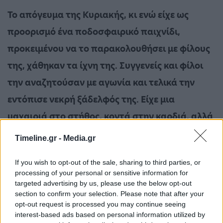
Το απόγευμα της Κυριακής, κι ενώ είχε ως
προορισμό ένα ποδοσφαιρικό παιχνίδι,
προκειμένου να το παρακολουθήσει με φίλους
της, χάθηκαν τα ίχνη της.
Συγγενείς και φίλοι
την αναζητούσαν με αγωνία και τελικά την
εντόπισε νεκρή ξάδελφός της. Είχε μια
μαχαιριά στο στήθος, κοντά στην καρδιά, αλλά
και τραύματα από αιχμηρό αντικείμενο στα
Timeline.gr -
Media.gr
χέρια.
If you wish to opt-out of the sale, sharing to third parties, or
processing of your personal or sensitive information for
«Ενώ ξεκίνησε να πάει να δει έναν
targeted advertising by us, please use the below opt-out
ποδοσφαιρικό αγώνα, την ψάχναμε και δεν
section to confirm your selection. Please note that after your
opt-out request is processed you may continue seeing
μπορούσαμε να την βρούμε και την βρήκε
interest-based ads based on personal information utilized by