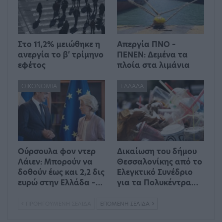
Στο 11,2% μειώθηκε η
Απεργία ΠΝΟ –
ανεργία το β’ τρίμηνο
ΠΕΝΕΝ: Δεμένα τα
εφέτος
πλοία στα λιμάνια
ΟΙΚΟΝΟΜΊΑ
ΕΛΛΆΔΑ
Ούρσουλα φον ντερ
Δικαίωση του δήμου
Λάιεν: Μπορούν να
Θεσσαλονίκης από το
δοθούν έως και 2,2 δις
Ελεγκτικό Συνέδριο
ευρώ στην Ελλάδα –…
για τα Πολυκέντρα…
ΠΡΟΗΓΟΎΜΕΝΗ ΣΕΛΊΔΑ
ΕΠΌΜΕΝΗ ΣΕΛΊΔΑ