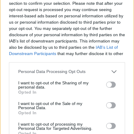
φάσμα θεμάτων. Αυτό προκύπτει από τα
section to confirm your selection. Please note that after your
opt-out request is processed you may continue seeing
ευρήματα διττής έρευνας για τη γνώμη των
interest-based ads based on personal information utilized by
πολιτών και της ιατρικής κοινότητας»,
δήλωσαν
us or personal information disclosed to third parties prior to
your opt-out. You may separately opt-out of the further
κατά την παρουσίαση των αποτελεσμάτων της
disclosure of your personal information by third parties on the
IAB’s list of downstream participants. This information may
έρευνας ο πρόεδρος του ΠΙΣ, Αθανάσιος
also be disclosed by us to third parties on the
IAB’s List of
Εξαδάκτυλος, ο γραμματέας Δημήτρης
Downstream Participants
that may further disclose it to other
third parties.
Βαρνάβας και ο ταμίας Βασίλειος Ψυχογυιός.
Πρόσθεσαν ότι είναι «αξιοσημείωτη η τεράστια
Personal Data Processing Opt Outs
στήριξη που εκφράζουν τόσο πολίτες όσο και
I want to opt-out of the Sharing of my
personal data.
γιατροί στην πρόταση του ΠΙΣ για αύξηση των
Opted In
μισθών των γιατρών του ΕΣΥ στα επίπεδα των
I want to opt-out of the Sale of my
Personal Data.
αμοιβών που ισχύουν στις άλλες ευρωπαϊκές
Opted In
χώρες, καθώς και στην ανάγκη κινήτρων, ώστε να
I want to opt-out of processing my
Personal Data for Targeted Advertising.
στελεχωθούν τα Νοσοκομεία στις άγονες,
Opted In