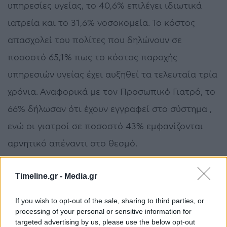
υπηρεσίες υγείας, το 40,6% επιλέγει ιδιωτικά
ιατρεία και το 31,6% νοσοκομεία. Το κόστος
απασχολεί του πολίτες που δηλώνουν σε
ποσοστό 65,1% πως το κόστος παροχής
υπηρεσιών υγείας έχει αυξηθεί τα τελευταία τρία
χρόνια. Αναφορικά με τον Προσωπικό Γιατρό, το
66% δήλωσαν ότι έχουν εγγραφεί στο σύστημα ,
ενώ οι γιατροί σε ποσοστό 43% εμφανίζονται
αρνητικό απέναντι στο θεσμό.
Timeline.gr -
Media.gr
«Ευρύτερα αποδεκτές γίνονται οι προτάσεις του
If you wish to opt-out of the sale, sharing to third parties, or
Πανελλήνιου Ιατρικού Συλλόγου σε μεγάλο
processing of your personal or sensitive information for
targeted advertising by us, please use the below opt-out