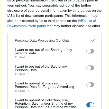
us or personal information disclosed to third parties prior to
your opt-out. You may separately opt-out of the further
Σύμφωνα με την ανακοίνωση της ΕΥΠ «σε μια
disclosure of your personal information by third parties on the
IAB’s list of downstream participants. This information may
σημαντική αποκάλυψη του τρόπου δράσης και
also be disclosed by us to third parties on the
IAB’s List of
διείσδυσης ξένων υπηρεσιών στη χώρα μας
Downstream Participants
that may further disclose it to other
third parties.
προχώρησε η Εθνική Υπηρεσία Πληροφοριών».
Personal Data Processing Opt Outs
«Συγκεκριμένα, έρευνες που συστηματικά
I want to opt-out of the Sharing of my
διεξήγαγε η ΕΥΠ, σε συνέχεια πληροφοριών που
personal data.
Opted In
συνέλεξε, απέδειξαν ότι η φερόμενη ως «Μαρία
I want to opt-out of the Sale of my
Τ.», η οποία τα τελευταία χρόνια ισχυριζόταν ότι
Personal Data.
Opted In
είναι Ελληνίδα και δραστηριοποιούνταν ως
I want to opt-out of processing my
φωτογράφος και ιδιοκτήτρια καταστήματος
Personal Data for Targeted Advertising.
Opted In
ειδών χειροτεχνίας και πλεκτικής στην Αθήνα, με
I want to opt-out of Collection, Use,
ελληνική υπηκοότητα και ταυτότητα από το
Retention, Sale, and/or Sharing of my
Personal Data that Is Unrelated with the