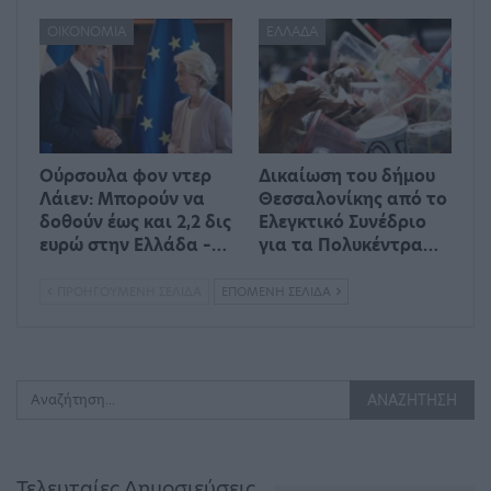
ΟΙΚΟΝΟΜΊΑ
ΕΛΛΆΔΑ
Ούρσουλα φον ντερ
Δικαίωση του δήμου
Λάιεν: Μπορούν να
Θεσσαλονίκης από το
δοθούν έως και 2,2 δις
Ελεγκτικό Συνέδριο
ευρώ στην Ελλάδα –…
για τα Πολυκέντρα…
ΠΡΟΗΓΟΎΜΕΝΗ ΣΕΛΊΔΑ
ΕΠΌΜΕΝΗ ΣΕΛΊΔΑ
Τελευταίες Δημοσιεύσεις