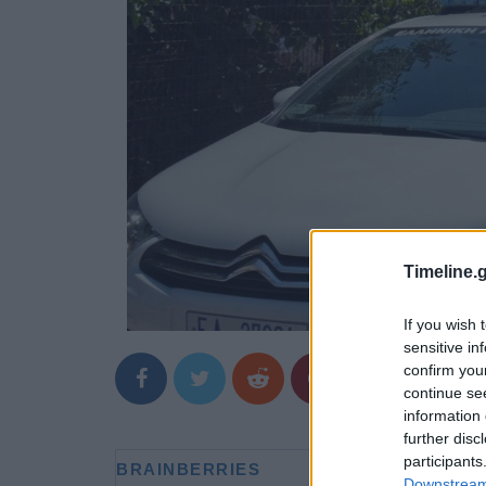
Timeline.g
If you wish 
sensitive in
confirm you
continue se
information 
further disc
participants
Downstream 