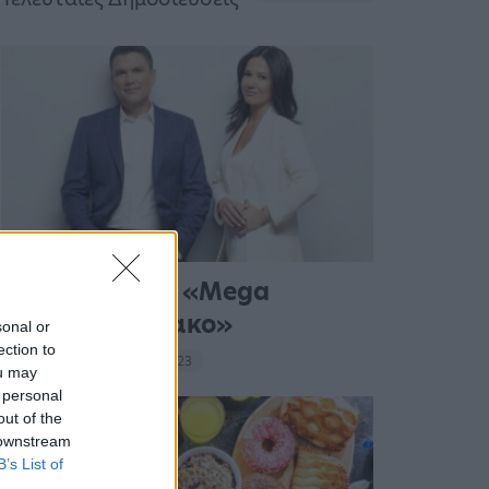
Σε νέα ώρα το «Mega
Σαββατοκύριακο»
sonal or
ection to
20:14 - 15 Σεπτεμβρίου 2023
ou may
 personal
out of the
 downstream
B’s List of