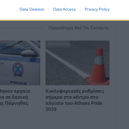
Data Deletion
Data Access
Privacy Policy
Περισσότερα Από Τον Συντάκτη
ΑΣΤΥΝΟΜΊΑ
θηκαν αρχαία
Κυκλοφοριακές ρυθμίσεις
να σε δασική
σήμερα στο κέντρο στο
ης Πάρνηθας
πλαίσιο του Athens Pride
2023