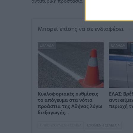
αντιπυρική προστασία
Μπορεί επίσης να σε ενδιαφέρει
ΕΛΛΆΔΑ
ΕΛΛΆΔΑ
Kυκλοφοριακές ρυθμίσεις
ΕΛΑΣ: Βρέ
το απόγευμα στα νότια
αντικείμε
προάστια της Αθήνας λόγω
περιοχή τ
διεξαγωγής…
ΠΡΟΗΓΟΎΜΕΝΗ ΣΕΛΊΔΑ
ΕΠΌΜΕΝΗ ΣΕΛΊΔΑ