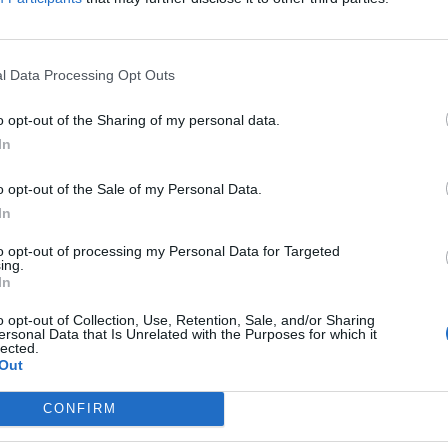
κίας 19 και 22 ετών (ένας εκ των οποίων
l Data Processing Opt Outs
άστημα Κράτησης Νέων) προχώρησαν
o opt-out of the Sharing of my personal data.
Αμπελοκήπων – Μενεμένης.
In
υνα, τον Σεπτέμβριο του 2021 στους
o opt-out of the Sale of my Personal Data.
In
α από ανασφάλιστη
μπαλκονόπορτα
και αφού
to opt-out of processing my Personal Data for Targeted
 450 ευρώ και διάφορα προσωπικά έγγραφα.
ing.
In
o opt-out of Collection, Use, Retention, Sale, and/or Sharing
ersonal Data that Is Unrelated with the Purposes for which it
lected.
Out
ΕΠΌΜΕΝΟ ΆΡΘΡΟ
Ποιο είναι το μοντέλο που κατηγορείται για
CONFIRM
βιασμό (Βίντεο)