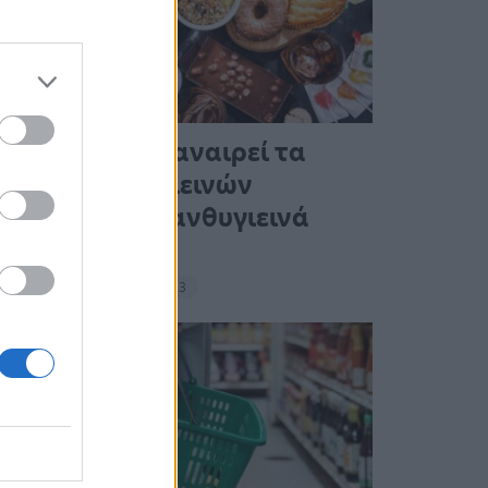
Ένας στους 4 αναιρεί τα
οφέλη των υγιεινών
γευμάτων με ανθυγιεινά
σνακ
18:11 - 15 Σεπτεμβρίου 2023