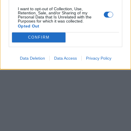
πήρε η Αστυνομια και την πήγεσ την κλινική.
I want to opt-out of Collection, Use,
Έμεινε για 15-20 μέρες και βγήκε. Αυτό έγινε 2
Retention, Sale, and/or Sharing of my
Personal Data that Is Unrelated with the
φορές», κατέληξε.
Purposes for which it was collected.
Opted Out
CONFIRM
Data Deletion
Data Access
Privacy Policy