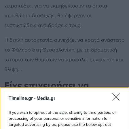
χειροπέδες, για να εκμηδενίσουν τα όποια
περιθώρια διαφυγής, θα έφερναν οι
ενστικτώδεις αντιδράσεις τους.
H διπλή αυτοκτονία συνεχίζει να κρατά ανάστατο
το Φάληρο στη Θεσσαλονίκη, με τη δραματική
ιστορία των θυμάτων να προκαλεί συγκίνηση και
θλίψη…
Είχε επιχειρήσει να
αυτοκτονήσει άλλες δύο
Timeline.gr -
Media.gr
φορές
If you wish to opt-out of the sale, sharing to third parties, or
processing of your personal or sensitive information for
Μία κάτοικος της περιοχής, και γειτόνισσα,
targeted advertising by us, please use the below opt-out