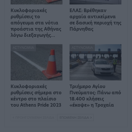
Kυκλοφοριακές
ΕΛΑΣ: Βρέθηκαν
ρυθμίσεις το
αρχαία αντικείμενα
απόγευμα στα νότια
σε δασική περιοχή της
προάστια της Αθήνας
Πάρνηθας
λόγω διεξαγωγής…
ΑΣΤΥΝΟΜΊΑ
ΑΣΤΥΝΟΜΊΑ
Κυκλοφοριακές
Τριήμερο Αγίου
ρυθμίσεις σήμερα στο
Πνεύματος: Πάνω από
κέντρο στο πλαίσιο
18.400 κλήσεις
του Athens Pride 2023
«έκοψε» η Τροχαία
ΠΡΟΗΓΟΎΜΕΝΗ ΣΕΛΊΔΑ
ΕΠΌΜΕΝΗ ΣΕΛΊΔΑ