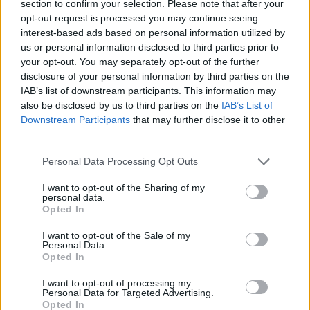
μίλησε στο Live News για την οικογένεια που
section to confirm your selection. Please note that after your
opt-out request is processed you may continue seeing
ξεκληρίστηκε μέσα σε λίγους μήνες.
interest-based ads based on personal information utilized by
us or personal information disclosed to third parties prior to
your opt-out. You may separately opt-out of the further
«Είχε προσπαθήσει να πηδήξει απ΄τον τέταρτο
disclosure of your personal information by third parties on the
όροφο και μάλιστα 2 φορές αλλά ειδοποιήσαμε
IAB’s list of downstream participants. This information may
also be disclosed by us to third parties on the
IAB’s List of
την αστυνομία και την πήγαν στην κλινική. Η
Downstream Participants
that may further disclose it to other
οικογένεια ξεκληρίστηκε, πρέπει να υπήρχαν
third parties.
ψυχολογικά προβλήματα. Από τη γειτονιά
Personal Data Processing Opt Outs
έβγαινε και έλεγε «θα πηδήξω, θα πεθάνω» και
I want to opt-out of the Sharing of my
personal data.
της λέγαμε να παέι να βρει τον γιο της και να
Opted In
προσπαθησετε να ξεπεράσετε τον θάνατο της
I want to opt-out of the Sale of my
Personal Data.
κόρης σου», είπε αρχικά η κ. Βασιλική.
Opted In
I want to opt-out of processing my
Εκείνη τη μέρα που έλεγε «θέλω να πηδήξω» την
Personal Data for Targeted Advertising.
Opted In