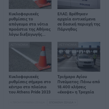
Kυκλοφοριακές
ΕΛΑΣ: Βρέθηκαν
ρυθμίσεις το
αρχαία αντικείμενα
απόγευμα στα νότια
σε δασική περιοχή της
προάστια της Αθήνας
Πάρνηθας
λόγω διεξαγωγής…
ΑΣΤΥΝΟΜΊΑ
ΑΣΤΥΝΟΜΊΑ
Κυκλοφοριακές
Τριήμερο Αγίου
ρυθμίσεις σήμερα στο
Πνεύματος: Πάνω από
κέντρο στο πλαίσιο
18.400 κλήσεις
του Athens Pride 2023
«έκοψε» η Τροχαία
ΠΡΟΗΓΟΎΜΕΝΗ ΣΕΛΊΔΑ
ΕΠΌΜΕΝΗ ΣΕΛΊΔΑ