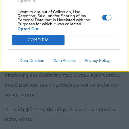
εξακρίβωση του εύρους της εγκληματικής τους
Opted In
δραστηριότητας συνεχίζονται.
I want to opt-out of Collection, Use,
Retention, Sale, and/or Sharing of my
Personal Data that Is Unrelated with the
Purposes for which it was collected.
Τέλος σημειώνεται ότι σε βάρος τους
Opted Out
σχηματίσθηκε δικογραφία για τα – κατά
CONFIRM
περίπτωση – αδικήματα της εγκληματικής
οργάνωσης, πλαστογραφίας, νομιμοποίησης
Data Deletion
Data Access
Privacy Policy
εσόδων από εγκληματικές δραστηριότητας,
αποδοχής και διάθεσης προϊόντων εγκλήματος,
απείθειας και των νομοθεσιών για τα όπλα και
τα ναρκωτικά.
Οι συλληφθέντες θα οδηγηθούν στον αρμόδιο
εισαγγελέα.