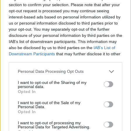
section to confirm your selection. Please note that after your
• πλήθος κινητών, καρτών sim και ηλεκτρονικών
opt-out request is processed you may continue seeing
interest-based ads based on personal information utilized by
συσκευών (tablet, φορητός υπολογιστής, κλπ),
us or personal information disclosed to third parties prior to
your opt-out. You may separately opt-out of the further
• συσκευασίες κινητών τηλεφώνων
disclosure of your personal information by third parties on the
IAB’s list of downstream participants. This information may
• πλαστή ταυτότητα και άδεια οδήγησης,
also be disclosed by us to third parties on the
IAB’s List of
Downstream Participants
that may further disclose it to other
third parties.
• κάρτες τραπέζης και βιβλιαρίων διαφόρων
Personal Data Processing Opt Outs
τραπεζών και
I want to opt-out of the Sharing of my
personal data.
• μικροποσότητα ινδικής κάνναβης.
Opted In
Αξίζει να σημειωθεί ότι οι συλληφθέντες έχουν
I want to opt-out of the Sale of my
Personal Data.
Opted In
κατηγορηθεί κατά το παρελθόν για παρόμοια
αδικήματα, ενώ οι έρευνες για την πλήρη
I want to opt-out of processing my
Personal Data for Targeted Advertising.