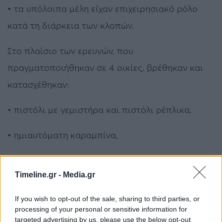
• τα υπόλοιπα μέλη είχαν επιχειρησιακό ρόλο
κατά τη διάρκεια των κλοπών.
Στο πλαίσιο των ερευνών, που
πραγματοποιήθηκαν σε 4 οικίες, βρέθηκαν και
κατασχέθηκαν:
• πιστόλι με γεμιστήρα και πιστόλι ρέπλικα,
• ημιαυτόματη καραμπίνα,
• ξιφίδιο, μαχαίρι και φυσίγγιο,
Timeline.gr -
Media.gr
• 2 αυτοκίνητα,
If you wish to opt-out of the sale, sharing to third parties, or
processing of your personal or sensitive information for
• 5 ηλεκτρικά ποδήλατα και ηλεκτρικό πατίνι,
targeted advertising by us, please use the below opt-out