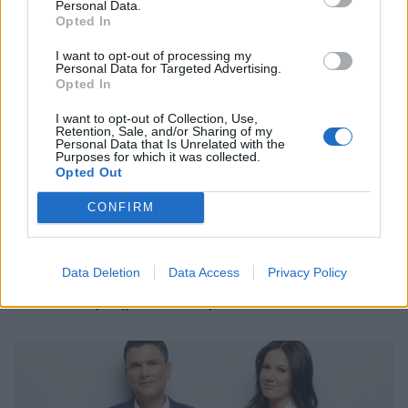
Personal Data.
Opted In
Κυκλοφοριακές
Τριήμερο Αγίου
I want to opt-out of processing my
ρυθμίσεις σήμερα στο
Πνεύματος: Πάνω από
Personal Data for Targeted Advertising.
κέντρο στο πλαίσιο
18.400 κλήσεις
Opted In
του Athens Pride 2023
«έκοψε» η Τροχαία
I want to opt-out of Collection, Use,
Retention, Sale, and/or Sharing of my
ΠΡΟΗΓΟΎΜΕΝΗ ΣΕΛΊΔΑ
ΕΠΌΜΕΝΗ ΣΕΛΊΔΑ
Personal Data that Is Unrelated with the
Purposes for which it was collected.
Opted Out
CONFIRM
Data Deletion
Data Access
Privacy Policy
Τελευταίες Δημοσιεύσεις