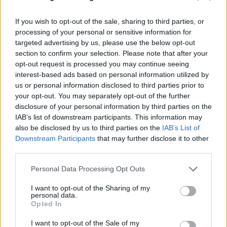
If you wish to opt-out of the sale, sharing to third parties, or
Μπορεί επίσης να σε ενδιαφέρει
processing of your personal or sensitive information for
targeted advertising by us, please use the below opt-out
ΕΛΛΆΔΑ
ΕΛΛΆΔΑ
section to confirm your selection. Please note that after your
opt-out request is processed you may continue seeing
interest-based ads based on personal information utilized by
us or personal information disclosed to third parties prior to
your opt-out. You may separately opt-out of the further
disclosure of your personal information by third parties on the
IAB’s list of downstream participants. This information may
Kυκλοφοριακές
ΕΛΑΣ: Βρέθηκαν
also be disclosed by us to third parties on the
IAB’s List of
ρυθμίσεις το
αρχαία αντικείμενα
Downstream Participants
that may further disclose it to other
απόγευμα στα νότια
σε δασική περιοχή της
third parties.
προάστια της Αθήνας
Πάρνηθας
λόγω διεξαγωγής…
Personal Data Processing Opt Outs
ΑΣΤΥΝΟΜΊΑ
ΑΣΤΥΝΟΜΊΑ
I want to opt-out of the Sharing of my
personal data.
Opted In
I want to opt-out of the Sale of my