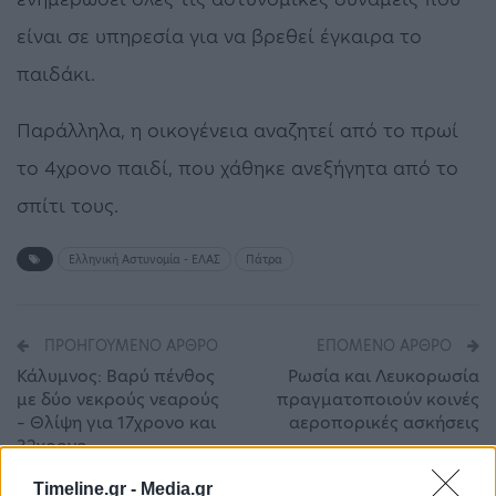
είναι σε υπηρεσία για να βρεθεί έγκαιρα το
παιδάκι.
Παράλληλα, η οικογένεια αναζητεί από το πρωί
το 4χρονο παιδί, που χάθηκε ανεξήγητα από το
σπίτι τους.
Ελληνική Αστυνομία - ΕΛΑΣ
Πάτρα
ΠΡΟΗΓΟΎΜΕΝΟ ΆΡΘΡΟ
ΕΠΌΜΕΝΟ ΆΡΘΡΟ
Κάλυμνος: Βαρύ πένθος
Ρωσία και Λευκορωσία
με δύο νεκρούς νεαρούς
πραγματοποιούν κοινές
– Θλίψη για 17χρονο και
αεροπορικές ασκήσεις
32χρονο
Timeline.gr -
Media.gr