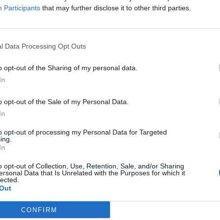
Participants
that may further disclose it to other third parties.
l Data Processing Opt Outs
o opt-out of the Sharing of my personal data.
Σαββάτου στην
Κερατέα
, και πιο συγκεκριμένα
In
o opt-out of the Sale of my Personal Data.
In
to opt-out of processing my Personal Data for Targeted
ing.
τες πληροφορίες – βρισκόταν στην περιοχή
In
όρτα, καταπλακώθηκε από βράχο με
o opt-out of Collection, Use, Retention, Sale, and/or Sharing
ersonal Data that Is Unrelated with the Purposes for which it
lected.
Out
CONFIRM