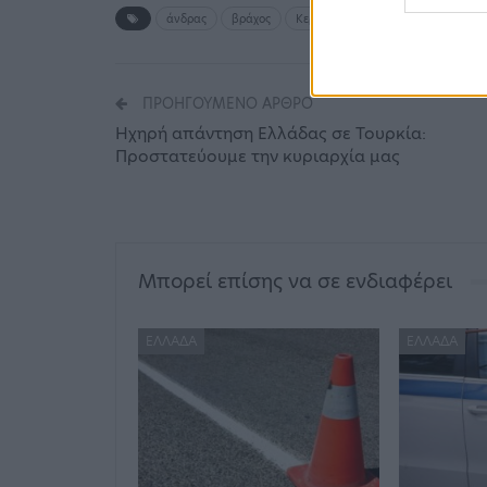
άνδρας
βράχος
Κερατέα
νεκρός
ΠΡΟΗΓΟΎΜΕΝΟ ΆΡΘΡΟ
Hχηρή απάντηση Ελλάδας σε Τουρκία:
Προστατεύουμε την κυριαρχία μας
Μπορεί επίσης να σε ενδιαφέρει
ΕΛΛΆΔΑ
ΕΛΛΆΔΑ