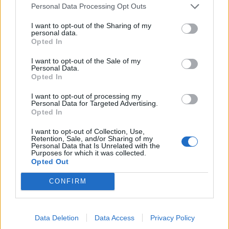
Personal Data Processing Opt Outs
Kυκλοφοριακές
ΕΛΑΣ: Βρέθηκαν
I want to opt-out of the Sharing of my
ρυθμίσεις το
αρχαία αντικείμενα
personal data.
Opted In
απόγευμα στα νότια
σε δασική περιοχή της
προάστια της Αθήνας
Πάρνηθας
I want to opt-out of the Sale of my
λόγω διεξαγωγής…
Personal Data.
Opted In
ΑΣΤΥΝΟΜΊΑ
ΑΣΤΥΝΟΜΊΑ
I want to opt-out of processing my
Personal Data for Targeted Advertising.
Opted In
I want to opt-out of Collection, Use,
Retention, Sale, and/or Sharing of my
Personal Data that Is Unrelated with the
Κυκλοφοριακές
Τριήμερο Αγίου
Purposes for which it was collected.
Opted Out
ρυθμίσεις σήμερα στο
Πνεύματος: Πάνω από
κέντρο στο πλαίσιο
18.400 κλήσεις
CONFIRM
του Athens Pride 2023
«έκοψε» η Τροχαία
ΠΡΟΗΓΟΎΜΕΝΗ ΣΕΛΊΔΑ
ΕΠΌΜΕΝΗ ΣΕΛΊΔΑ
Data Deletion
Data Access
Privacy Policy