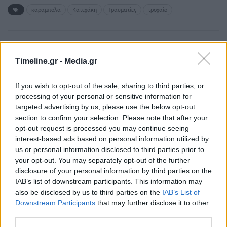
καραμπόλα
Κατεχάκη
Τραυματίες
τροχαίο
ΠΡΟΗΓΟΎΜΕΝΟ ΆΡΘΡΟ
ΕΠΌΜΕΝΟ ΆΡΘΡΟ
Timeline.gr -
Media.gr
COVID-19: «Πυρά»
Άκης Τσελέντης για
Πεκίνου για τα μέτρα που
σεισμό στη Λέσβο: Δεν
λαμβάνουν οι χώρες για
είμαστε 100% σίγουροι
If you wish to opt-out of the sale, sharing to third parties, or
ταξιδιώτες από την Κίνα
ότι το φαινόμενο
processing of your personal or sensitive information for
-«Είναι μεροληπτικά»
τελείωσε
targeted advertising by us, please use the below opt-out
section to confirm your selection. Please note that after your
opt-out request is processed you may continue seeing
interest-based ads based on personal information utilized by
us or personal information disclosed to third parties prior to
Μπορεί επίσης να σε ενδιαφέρει
your opt-out. You may separately opt-out of the further
disclosure of your personal information by third parties on the
ΕΛΛΆΔΑ
ΕΛΛΆΔΑ
IAB’s list of downstream participants. This information may
also be disclosed by us to third parties on the
IAB’s List of
Downstream Participants
that may further disclose it to other
third parties.