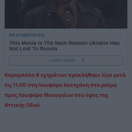
Καραμπόλα 8 οχημάτων προκλήθηκε λίγο μετά
τις 11:00 στη Λεωφόρο Κατεχάκη στο ρεύμα
προς Λεωφόρο Μεσογείων στο ύψος της
Αττικής Οδού.