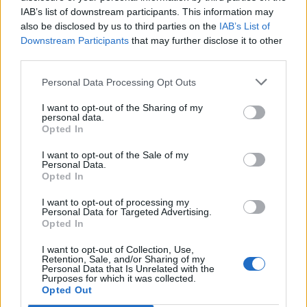
μου και προσπάθησαν να διαφύγουν από την
IAB’s list of downstream participants. This information may
also be disclosed by us to third parties on the
IAB’s List of
περιοχή με ένα άλλο όχημα. Η κλεμμένη μηχανή
Downstream Participants
that may further disclose it to other
third parties.
βρίσκεται ήδη στα εγκληματολογικά εργαστήρια
με τις αρχές να αναζητούν γενετικό υλικό και
Personal Data Processing Opt Outs
αποτυπώματα.
I want to opt-out of the Sharing of my
personal data.
Opted In
Στην προσπάθεια τους να διαφύγουν οι δύο
I want to opt-out of the Sale of my
δράστες σταμάτησαν διερχόμενο αγροτικό και
Personal Data.
Opted In
με την απειλή όπλου ανάγκασαν τον οδηγό να
I want to opt-out of processing my
κατέβει κάτω, τον χτύπησαν στο κεφάλι και
Personal Data for Targeted Advertising.
Opted In
επιβιβάστηκαν στο όχημα.
I want to opt-out of Collection, Use,
Retention, Sale, and/or Sharing of my
Το αυτοκίνητο όμως κόλλησε στο χαντάκι και
Personal Data that Is Unrelated with the
Purposes for which it was collected.
Opted Out
σύμφωνα με τις μαρτυρίες έφυγαν πεζοί και