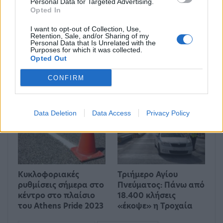
Personal Data for Targeted Advertising.
Opted In
I want to opt-out of Collection, Use,
Retention, Sale, and/or Sharing of my
Personal Data that Is Unrelated with the
Kυκλοφοριακές
ΕΛΑΣ: Βρέθηκαν
Purposes for which it was collected.
ρυθμίσεις το
αρχαία αντικείμενα
Opted Out
απόγευμα στα νότια
σε δασική περιοχή της
προάστια της Αθήνας
Πάρνηθας
CONFIRM
λόγω διεξαγωγής…
ΑΣΤΥΝΟΜΊΑ
ΑΣΤΥΝΟΜΊΑ
Data Deletion
Data Access
Privacy Policy
Κυκλοφοριακές
Τριήμερο Αγίου
ρυθμίσεις σήμερα στο
Πνεύματος: Πάνω από
κέντρο στο πλαίσιο
18.400 κλήσεις
του Athens Pride 2023
«έκοψε» η Τροχαία