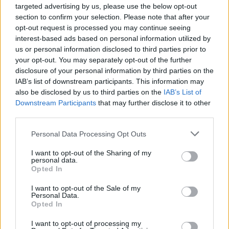
Εισαγγελέα και η έρευνα για τη συμμετοχή τους
targeted advertising by us, please use the below opt-out
section to confirm your selection. Please note that after your
σε άλλες παρόμοιες περιπτώσεις συνεχίζεται.
opt-out request is processed you may continue seeing
interest-based ads based on personal information utilized by
Βοτανικός
γάτες
Ελληνική Αστυνομία - ΕΛΑΣ
Κολωνός
us or personal information disclosed to third parties prior to
your opt-out. You may separately opt-out of the further
disclosure of your personal information by third parties on the
IAB’s list of downstream participants. This information may
ΠΡΟΗΓΟΎΜΕΝΟ ΆΡΘΡΟ
ΕΠΌΜΕΝΟ ΆΡΘΡΟ
also be disclosed by us to third parties on the
IAB’s List of
Σεισμός Τουρκία – Συρία:
Πάολα: Με γρίπη τύπου Β
Downstream Participants
that may further disclose it to other
Πάνω από 17.000 νεκροί
νοσηλεύτηκε σε
third parties.
– Δραματικές εικόνες
νοσοκομείο της
Θεσσαλονίκης
Personal Data Processing Opt Outs
I want to opt-out of the Sharing of my
personal data.
Opted In
Μπορεί επίσης να σε ενδιαφέρει
I want to opt-out of the Sale of my
Personal Data.
Opted In
ΕΛΛΆΔΑ
ΕΛΛΆΔΑ
I want to opt-out of processing my