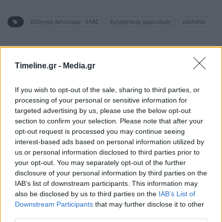
Ελληνική Αστυνομία - ΕΛΑΣ
Εμπρηστικός μηχανισμός
καλλιθέα
ΠΡΟΗΓΟΎΜΕΝΟ ΆΡΘΡΟ
ΕΠΌΜΕΝΟ ΆΡΘΡΟ
Timeline.gr -
Media.gr
Αεροπορική επιδρομή
Ουκρανικό: Ακυρώθηκε η
των ΗΠΑ στη Σομαλία
συνάντηση Αναστασιάδη
If you wish to opt-out of the sale, sharing to third parties, or
εναντίον της Σεμπάμπ –
με Λαβρόφ στη Νέα
processing of your personal or sensitive information for
Σκοτώθηκαν 27 μέλη της
Υόρκη μετά το διάγγελμα
targeted advertising by us, please use the below opt-out
Πούτιν
section to confirm your selection. Please note that after your
opt-out request is processed you may continue seeing
interest-based ads based on personal information utilized by
us or personal information disclosed to third parties prior to
Μπορεί επίσης να σε ενδιαφέρει
your opt-out. You may separately opt-out of the further
disclosure of your personal information by third parties on the
IAB’s list of downstream participants. This information may
ΕΛΛΆΔΑ
ΕΛΛΆΔΑ
also be disclosed by us to third parties on the
IAB’s List of
Downstream Participants
that may further disclose it to other
third parties.