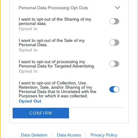
Personal Data Processing Opt Outs
I want to opt-out of the Sharing of my
Kυκλοφοριακές
ΕΛΑΣ: Βρέθηκαν
personal data.
ρυθμίσεις το
αρχαία αντικείμενα
Opted In
απόγευμα στα νότια
σε δασική περιοχή της
προάστια της Αθήνας
Πάρνηθας
I want to opt-out of the Sale of my
Personal Data.
λόγω διεξαγωγής…
Opted In
ΑΣΤΥΝΟΜΊΑ
ΑΣΤΥΝΟΜΊΑ
I want to opt-out of processing my
Personal Data for Targeted Advertising.
Opted In
I want to opt-out of Collection, Use,
Retention, Sale, and/or Sharing of my
Personal Data that Is Unrelated with the
Purposes for which it was collected.
Κυκλοφοριακές
Τριήμερο Αγίου
Opted Out
ρυθμίσεις σήμερα στο
Πνεύματος: Πάνω από
κέντρο στο πλαίσιο
18.400 κλήσεις
CONFIRM
του Athens Pride 2023
«έκοψε» η Τροχαία
ΠΡΟΗΓΟΎΜΕΝΗ ΣΕΛΊΔΑ
ΕΠΌΜΕΝΗ ΣΕΛΊΔΑ
Data Deletion
Data Access
Privacy Policy