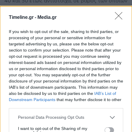
40 και 50 ετών, αντίστοιχα, σε βάρος των οποίων
σχηματίσθηκε δικογραφία για ψευδή κατάθεση
Timeline.gr -
Media.gr
και υπόθαλψη εγκληματία.
If you wish to opt-out of the sale, sharing to third parties, or
Τέλος, ανωτέρω όχημα βρέθηκε και κατασχέθηκε.
processing of your personal or sensitive information for
targeted advertising by us, please use the below opt-out
Οι συλληφθέντες με την σε βάρος τους
section to confirm your selection. Please note that after your
σχηματισθείσα δικογραφία θα οδηγηθούν
opt-out request is processed you may continue seeing
interest-based ads based on personal information utilized by
αρμοδίως, ενώ η αστυνομική έρευνα και το
us or personal information disclosed to third parties prior to
προανακριτικό έργο διενεργούνται από την
your opt-out. You may separately opt-out of the further
disclosure of your personal information by third parties on the
Υποδιεύθυνση Ασφάλειας Καλαμάτας.
IAB’s list of downstream participants. This information may
also be disclosed by us to third parties on the
IAB’s List of
Downstream Participants
that may further disclose it to other
47χρονος
Δολοφονία
Καλαμάτα
third parties.
ξεκαθάρισμα λογαριασμών
Personal Data Processing Opt Outs
I want to opt-out of the Sharing of my
ΠΡΟΗΓΟΎΜΕΝΟ ΆΡΘΡΟ
ΕΠΌΜΕΝΟ ΆΡΘΡΟ