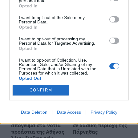
personal data.
Opted In
Γερμανία: Συνεχίζεται η
Ολυμπιακός: Ανακοίνωσε
προειδοποιητική
την απόκτηση του Ραμόν
I want to opt-out of the Sale of my
απεργία των
ως το 2027 (Φώτο)
Personal Data.
ταχυδρομικών
Opted In
I want to opt-out of processing my
Personal Data for Targeted Advertising.
Opted In
Μπορεί επίσης να σε ενδιαφέρει
I want to opt-out of Collection, Use,
Retention, Sale, and/or Sharing of my
Personal Data that Is Unrelated with the
ΕΛΛΆΔΑ
ΕΛΛΆΔΑ
Purposes for which it was collected.
Opted Out
CONFIRM
Kυκλοφοριακές
ΕΛΑΣ: Βρέθηκαν
Data Deletion
Data Access
Privacy Policy
ρυθμίσεις το
αρχαία αντικείμενα
απόγευμα στα νότια
σε δασική περιοχή της
προάστια της Αθήνας
Πάρνηθας