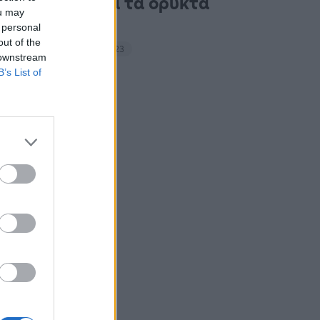
ακτιβιστές για τα ορυκτά
ou may
καύσιμα
 personal
out of the
14:27 - 15 Σεπτεμβρίου 2023
 downstream
B’s List of