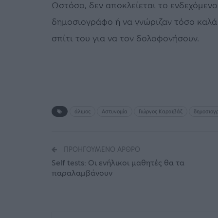
Ωστόσο, δεν αποκλείεται το ενδεχόμενο
δημοσιογράφο ή να γνώριζαν τόσο καλά
σπίτι του για να τον δολοφονήσουν.
άλιμος
Αστυνομία
Γιώργος Καραϊβάζ
δημοσιογ
ΠΡΟΗΓΟΎΜΕΝΟ ΆΡΘΡΟ
Self tests: Οι ενήλικοι μαθητές θα τα
παραλαμβάνουν