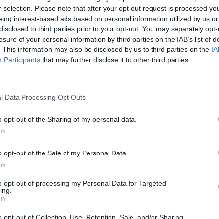
r selection. Please note that after your opt-out request is processed y
ινήτου του δημοσιογράφου.
eing interest-based ads based on personal information utilized by us or
disclosed to third parties prior to your opt-out. You may separately opt-
losure of your personal information by third parties on the IAB’s list of
. This information may also be disclosed by us to third parties on the
IA
Participants
that may further disclose it to other third parties.
ηγείο της ΕΛ.ΑΣ., ο Γιώργος Καραϊβάζ δεν είχε
ε βάρος του, ούτε είχε ζητήσει αστυνομική
l Data Processing Opt Outs
o opt-out of the Sharing of my personal data.
In
o opt-out of the Sale of my Personal Data.
In
to opt-out of processing my Personal Data for Targeted
λημάτων Κατά Ζωής της Ασφάλειας Αττικής, οι
ing.
In
θέσεις από πρόσωπα του περιβάλλοντος τού
o opt-out of Collection, Use, Retention, Sale, and/or Sharing