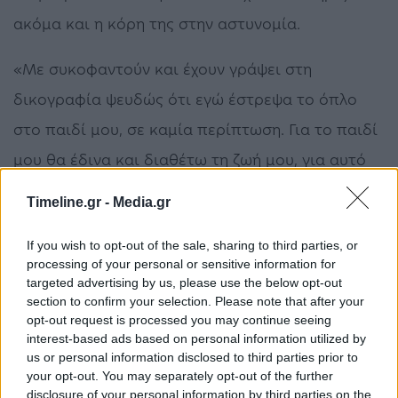
ακόμα και η κόρη της στην αστυνομία.
«Με συκοφαντούν και έχουν γράψει στη
δικογραφία ψευδώς ότι εγώ έστρεψα το όπλο
στο παιδί μου, σε καμία περίπτωση. Για το παιδί
μου θα έδινα και διαθέτω τη ζωή μου, για αυτό
το παιδί ζω, γι’ αυτό το παιδί γίνονται όλα».
Timeline.gr -
Media.gr
Εισαγγελέας και ανακριτής αναμένεται να
If you wish to opt-out of the sale, sharing to third parties, or
αποφασίσουν για τη τύχη της μετά την
processing of your personal or sensitive information for
targeted advertising by us, please use the below opt-out
ολοκλήρωση της απολογίας της.
section to confirm your selection. Please note that after your
opt-out request is processed you may continue seeing
interest-based ads based on personal information utilized by
us or personal information disclosed to third parties prior to
your opt-out. You may separately opt-out of the further
disclosure of your personal information by third parties on the