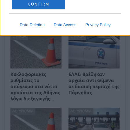
CONFIRM
Μπορεί επίσης να σε ενδιαφέρει
Data Deletion
Data Access
Privacy Policy
ΕΛΛΆΔΑ
ΕΛΛΆΔΑ
Kυκλοφοριακές
ΕΛΑΣ: Βρέθηκαν
ρυθμίσεις το
αρχαία αντικείμενα
απόγευμα στα νότια
σε δασική περιοχή της
προάστια της Αθήνας
Πάρνηθας
λόγω διεξαγωγής…
ΑΣΤΥΝΟΜΊΑ
ΑΣΤΥΝΟΜΊΑ