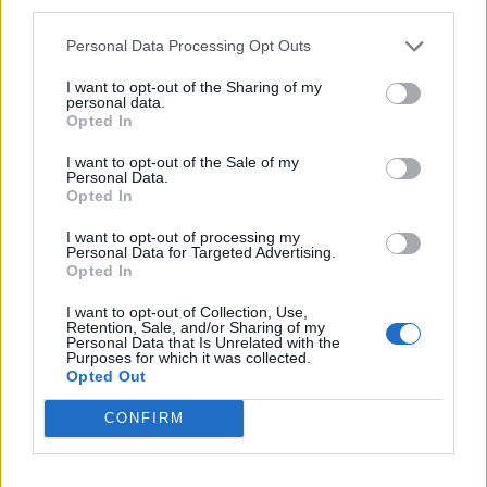
third parties.
Personal Data Processing Opt Outs
I want to opt-out of the Sharing of my
personal data.
Kυκλοφοριακές
ΕΛΑΣ: Βρέθηκαν
Opted In
ρυθμίσεις το
αρχαία αντικείμενα
απόγευμα στα νότια
σε δασική περιοχή της
I want to opt-out of the Sale of my
προάστια της Αθήνας
Πάρνηθας
Personal Data.
Opted In
λόγω διεξαγωγής…
I want to opt-out of processing my
ΑΣΤΥΝΟΜΊΑ
ΑΣΤΥΝΟΜΊΑ
Personal Data for Targeted Advertising.
Opted In
I want to opt-out of Collection, Use,
Retention, Sale, and/or Sharing of my
Personal Data that Is Unrelated with the
Purposes for which it was collected.
Opted Out
Κυκλοφοριακές
Τριήμερο Αγίου
ρυθμίσεις σήμερα στο
Πνεύματος: Πάνω από
CONFIRM
κέντρο στο πλαίσιο
18.400 κλήσεις
του Athens Pride 2023
«έκοψε» η Τροχαία