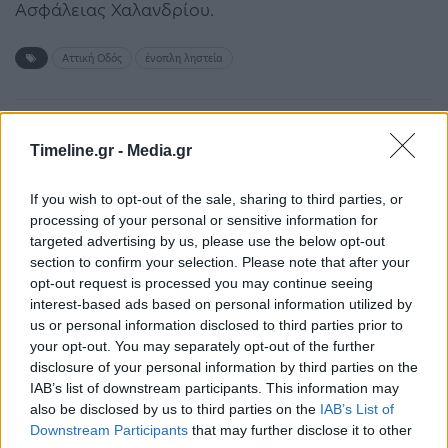
Ασφάλειας Χαλανδρίου.
Αττική Οδός
ένοπλη ληστεία
ΠΡΟΗΓΟΎΜΕΝΟ ΆΡΘΡΟ
ΕΠΌΜΕΝΟ ΆΡΘΡΟ
Timeline.gr -
Media.gr
Διαβάστε σήμερα στην
Να αυξηθεί η παραγωγή
Απογευματινή: Όμηρος ο
«στρατιωτικού
If you wish to opt-out of the sale, sharing to third parties, or
Ανδρουλάκης – Δέσμιος
πυρηνικού υλικού»
processing of your personal or sensitive information for
της δικής του εξίσωσης
ζήτησε ο Κιμ Γιονγκ Ουν
targeted advertising by us, please use the below opt-out
και του χάους των
section to confirm your selection. Please note that after your
συσχετισμών
opt-out request is processed you may continue seeing
interest-based ads based on personal information utilized by
us or personal information disclosed to third parties prior to
your opt-out. You may separately opt-out of the further
Μπορεί επίσης να σε ενδιαφέρει
disclosure of your personal information by third parties on the
IAB’s list of downstream participants. This information may
also be disclosed by us to third parties on the
IAB’s List of
ΕΛΛΆΔΑ
ΕΛΛΆΔΑ
Downstream Participants
that may further disclose it to other