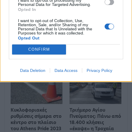
I want to opt-out of processing my
Personal Data for Targeted Advertising.
Opted In
I want to opt-out of Collection, Use,
Retention, Sale, and/or Sharing of my
Personal Data that Is Unrelated with the
Purposes for which it was collected.
Kυκλοφοριακές
ΕΛΑΣ: Βρέθηκαν
Opted Out
ρυθμίσεις το
αρχαία αντικείμενα
απόγευμα στα νότια
σε δασική περιοχή της
CONFIRM
προάστια της Αθήνας
Πάρνηθας
λόγω διεξαγωγής…
Data Deletion
Data Access
Privacy Policy
ΑΣΤΥΝΟΜΊΑ
ΑΣΤΥΝΟΜΊΑ
Κυκλοφοριακές
Τριήμερο Αγίου
ρυθμίσεις σήμερα στο
Πνεύματος: Πάνω από
κέντρο στο πλαίσιο
18.400 κλήσεις
του Athens Pride 2023
«έκοψε» η Τροχαία