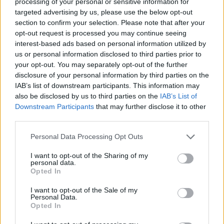
processing of your personal or sensitive information for
οποίων ασκήθηκε δίωξη για ελευθέρωση
targeted advertising by us, please use the below opt-out
section to confirm your selection. Please note that after your
κρατουμένου, ορίστηκε δικάσιμος και αφέθηκαν
opt-out request is processed you may continue seeing
ελεύθεροι.
interest-based ads based on personal information utilized by
us or personal information disclosed to third parties prior to
your opt-out. You may separately opt-out of the further
Αγρίνιο
δραπέτης
Ελληνική Αστυνομία - ΕΛΑΣ
disclosure of your personal information by third parties on the
IAB’s list of downstream participants. This information may
also be disclosed by us to third parties on the
IAB’s List of
ΠΡΟΗΓΟΎΜΕΝΟ ΆΡΘΡΟ
ΕΠΌΜΕΝΟ ΆΡΘΡΟ
Downstream Participants
that may further disclose it to other
third parties.
Euroleague: Οι διαιτητές
Κολωνός: Ελεύθερος ο
του αγώνα Ολυμπιακός –
39χρονος που είχε
Personal Data Processing Opt Outs
Άλμπα
συλληφθεί
I want to opt-out of the Sharing of my
personal data.
Opted In
Μπορεί επίσης να σε ενδιαφέρει
I want to opt-out of the Sale of my
Personal Data.
Opted In
ΕΛΛΆΔΑ
ΕΛΛΆΔΑ