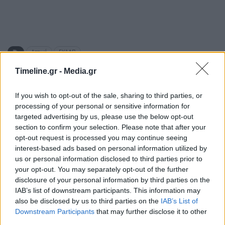
Αττική
ΕΥΔΑΠ
Timeline.gr -
Media.gr
ΠΡΟΗΓΟΎΜΕΝΟ ΆΡΘΡΟ
ΕΠΌΜΕΝΟ ΆΡΘΡΟ
If you wish to opt-out of the sale, sharing to third parties, or
Άργος: Ανήλικοι που
Μαγνησία: Έτσι
processing of your personal or sensitive information for
έκλεψαν πορτοφόλι,
σκοτώθηκε οδηγός
targeted advertising by us, please use the below opt-out
μοιράστηκαν τα μετρητά
νταλίκας από συνάδελφό
section to confirm your selection. Please note that after your
και έκαναν αγορές με τις
του – Νέα στοιχεία για το
opt-out request is processed you may continue seeing
κάρτες
δυστύχημα
interest-based ads based on personal information utilized by
us or personal information disclosed to third parties prior to
your opt-out. You may separately opt-out of the further
disclosure of your personal information by third parties on the
IAB’s list of downstream participants. This information may
Μπορεί επίσης να σε ενδιαφέρει
also be disclosed by us to third parties on the
IAB’s List of
Downstream Participants
that may further disclose it to other
ΕΛΛΆΔΑ
ΕΛΛΆΔΑ
third parties.