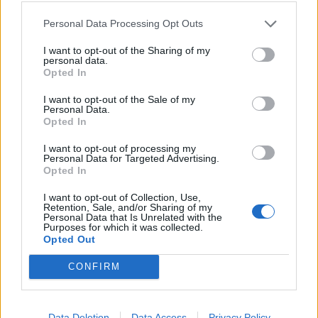
Personal Data Processing Opt Outs
I want to opt-out of the Sharing of my
personal data.
Opted In
Στο 11,2% μειώθηκε η
Απεργία ΠΝΟ –
I want to opt-out of the Sale of my
ανεργία το β’ τρίμηνο
ΠΕΝΕΝ: Δεμένα τα
Personal Data.
εφέτος
πλοία στα λιμάνια
Opted In
I want to opt-out of processing my
ΟΙΚΟΝΟΜΊΑ
ΕΛΛΆΔΑ
Personal Data for Targeted Advertising.
Opted In
I want to opt-out of Collection, Use,
Retention, Sale, and/or Sharing of my
Personal Data that Is Unrelated with the
Purposes for which it was collected.
Opted Out
Ούρσουλα φον ντερ
Δικαίωση του δήμου
Λάιεν: Μπορούν να
Θεσσαλονίκης από το
CONFIRM
δοθούν έως και 2,2 δις
Ελεγκτικό Συνέδριο
ευρώ στην Ελλάδα –…
για τα Πολυκέντρα…
Data Deletion
Data Access
Privacy Policy
ΠΡΟΗΓΟΎΜΕΝΗ ΣΕΛΊΔΑ
ΕΠΌΜΕΝΗ ΣΕΛΊΔΑ