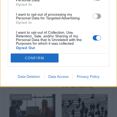
Personal Data.
Opted In
Μπορεί επίσης να σε ενδιαφέρει
I want to opt-out of processing my
Personal Data for Targeted Advertising.
Opted In
ΟΙΚΟΝΟΜΊΑ
HISTORY & CULTURE
I want to opt-out of Collection, Use,
Retention, Sale, and/or Sharing of my
Personal Data that Is Unrelated with the
Purposes for which it was collected.
Opted Out
CONFIRM
Άνοιξε η πλατφόρμα
ΔΥΠΑ: Συνολικά
για το Market Pass –
55.000 voucher
Πότε θα γίνουν οι
βιβλίων
Data Deletion
Data Access
Privacy Policy
πληρωμές
ενεργοποιήθηκαν σε
δύο εβδομάδες
ΟΙΚΟΝΟΜΊΑ
ΕΛΛΆΔΑ