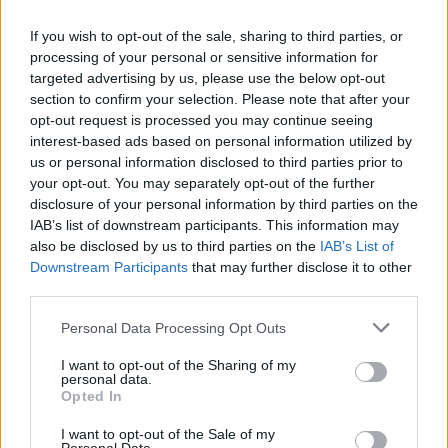
εκπρόσωποι των Μέσων Μαζικής Επικοινωνίας
If you wish to opt-out of the sale, sharing to third parties, or
Κύπρου και Ελλάδας, μετά από πρόσκληση του
processing of your personal or sensitive information for
δήμου Πρέβεζας και σε συνεργασία με την
targeted advertising by us, please use the below opt-out
section to confirm your selection. Please note that after your
εταιρεία τουριστικού μάρκετινγκ CK Strategies.
opt-out request is processed you may continue seeing
interest-based ads based on personal information utilized by
us or personal information disclosed to third parties prior to
your opt-out. You may separately opt-out of the further
disclosure of your personal information by third parties on the
Πηγή: ΑΠΕ – ΜΠΕ
IAB’s list of downstream participants. This information may
also be disclosed by us to third parties on the
IAB’s List of
Ελλάδα
Κύπρος
Λάρνακα
Πρέβεζα
πτήση
Downstream Participants
that may further disclose it to other
third parties.
Personal Data Processing Opt Outs
ΠΡΟΗΓΟΎΜΕΝΟ ΆΡΘΡΟ
ΕΠΌΜΕΝΟ ΆΡΘΡΟ
I want to opt-out of the Sharing of my
Αλτσχάιμερ: Το νέο
Αργία Αγίου Πνεύματος:
personal data.
φάρμακο μόνο σε
Πώς αμείβονται οι
Opted In
διαγνωσμένους ασθενείς
εργαζόμενοι
I want to opt-out of the Sale of my