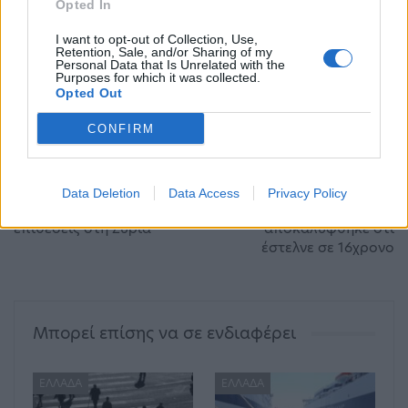
πρέπει να γίνεται μόνο σε περιπτώσεις έκτακτης
Opted In
ανάγκης.
I want to opt-out of Collection, Use,
Retention, Sale, and/or Sharing of my
Personal Data that Is Unrelated with the
Purposes for which it was collected.
Opted Out
CONFIRM
ΠΡΟΗΓΟΎΜΕΝΟ ΆΡΘΡΟ
ΕΠΌΜΕΝΟ ΆΡΘΡΟ
Τσαβούσογλου: Η
Σκάνδαλο στη Σκωτία:
Τουρκία ζητά από τη
Παραιτήθηκε ο υπουργός
Data Deletion
Data Access
Privacy Policy
Ρωσία να σταματήσει τις
Οικονομικών όταν
επιθέσεις στη Συρία
αποκαλύφθηκε ότι
έστελνε σε 16χρονο
Μπορεί επίσης να σε ενδιαφέρει
ΕΛΛΆΔΑ
ΕΛΛΆΔΑ