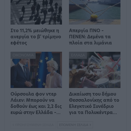
Στο 11,2% μειώθηκε η
Απεργία ΠΝΟ –
ανεργία το β’ τρίμηνο
ΠΕΝΕΝ: Δεμένα τα
εφέτος
πλοία στα λιμάνια
ΟΙΚΟΝΟΜΊΑ
ΕΛΛΆΔΑ
Ούρσουλα φον ντερ
Δικαίωση του δήμου
Λάιεν: Μπορούν να
Θεσσαλονίκης από το
δοθούν έως και 2,2 δις
Ελεγκτικό Συνέδριο
ευρώ στην Ελλάδα –…
για τα Πολυκέντρα…
ΠΡΟΗΓΟΎΜΕΝΗ ΣΕΛΊΔΑ
ΕΠΌΜΕΝΗ ΣΕΛΊΔΑ