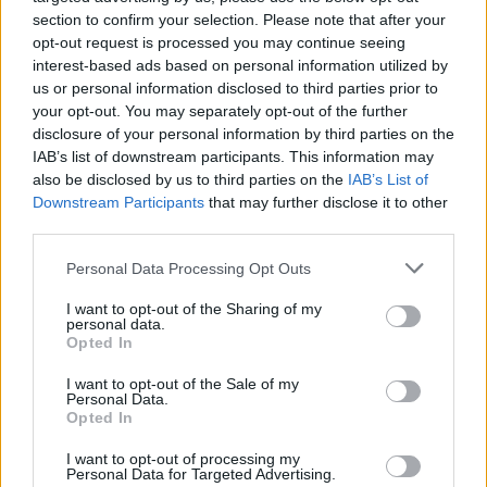
section to confirm your selection. Please note that after your
– Σχετικά με τις αντιολισθητικές αλυσίδες
opt-out request is processed you may continue seeing
interest-based ads based on personal information utilized by
υπενθυμίζουμε ότι:
us or personal information disclosed to third parties prior to
– Οι αλυσίδες τοποθετούνται στους κινητήριους
your opt-out. You may separately opt-out of the further
disclosure of your personal information by third parties on the
τροχούς.
IAB’s list of downstream participants. This information may
– Η ταχύτητά με χρήση αντιολισθητικών
also be disclosed by us to third parties on the
IAB’s List of
Downstream Participants
that may further disclose it to other
αλυσίδων δεν πρέπει να υπερβαίνει τα 30 χλμ. /
third parties.
ώρα.
Personal Data Processing Opt Outs
– Οι αλυσίδες είναι σωστά τοποθετημένες όταν
I want to opt-out of the Sharing of my
personal data.
δείχνουν και είναι τεντωμένες.
Opted In
Επισημαίνουμε ότι η οδήγηση και η στάση στη
I want to opt-out of the Sale of my
Personal Data.
Opted In
Λωρίδα Έκτακτης Ανάγκης (ΛΕΑ) είναι επικίνδυνη
για τον οδηγό και το όχημά του. Χρήση της ΛΕΑ
I want to opt-out of processing my
Personal Data for Targeted Advertising.