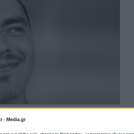
r -
Media.gr
to opt-out of the sale, sharing to third parties, or processing of your per