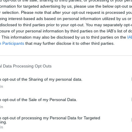
formation for targeted advertising by us, please use the below opt-out s
r selection. Please note that after your opt-out request is processed y
eing interest-based ads based on personal information utilized by us or
disclosed to third parties prior to your opt-out. You may separately opt-
losure of your personal information by third parties on the IAB’s list of
. This information may also be disclosed by us to third parties on the
IA
Participants
that may further disclose it to other third parties.
l Data Processing Opt Outs
γερή δολοφονία το
υ Άλκη Καμπανού
, από
o opt-out of the Sharing of my personal data.
In
o opt-out of the Sale of my Personal Data.
In
μόσυνο για τον ένα χρόνο από τον θάνατο
to opt-out of processing my Personal Data for Targeted
ηθεί το Σάββατο 28 Ιανουαρίου, στον Ιερό
ing.
In
Βεροίας.