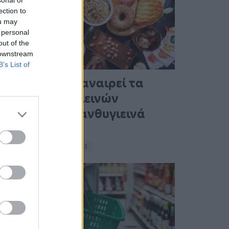
ection to
ou may
 personal
out of the
 downstream
B’s List of
Ένας στους 4 αναιρεί τα
οφέλη των υγιεινών
γευμάτων με ανθυγιεινά
σνακ
18:11 - 15 Σεπτεμβρίου 2023