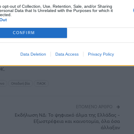
o opt-out of Collection, Use, Retention, Sale, and/or Sharing
ersonal Data that Is Unrelated with the Purposes for which it
ξεκινά στο Μικτό Ορκωτό Δικαστήριο
lected.
Out
ύμενων για τη δολοφονία του άτυχου
των δύο φίλων του.
CONFIRM
ατα της 1ης Φεβρουαρίου 2022 στην οδό
Data Deletion
Data Access
Privacy Policy
 επίθεση που δέχτηκε όταν βρισκόταν με την
Κ.
υνο
Οπαδική βία
ΠΑΟΚ
ΕΠΌΜΕΝΟ ΆΡΘΡΟ
Εκδήλωση ΝΔ: Το ψηφιακό άλμα της Ελλάδας –
Εξωστρέφεια και καινοτομία, όλα όσα
άλλαξαν