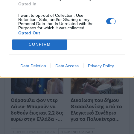
Opted In
I want to opt-out of Collection, Use,
Retention, Sale, and/or Sharing of my
Personal Data that Is Unrelated with the
Purposes for which it was collected.
Opted Out
Στο 11,2% μειώθηκε η
Απεργία ΠΝΟ –
ανεργία το β’ τρίμηνο
ΠΕΝΕΝ: Δεμένα τα
CONFIRM
εφέτος
πλοία στα λιμάνια
ΟΙΚΟΝΟΜΊΑ
ΕΛΛΆΔΑ
Data Deletion
Data Access
Privacy Policy
Ούρσουλα φον ντερ
Δικαίωση του δήμου
Λάιεν: Μπορούν να
Θεσσαλονίκης από το
δοθούν έως και 2,2 δις
Ελεγκτικό Συνέδριο
ευρώ στην Ελλάδα –…
για τα Πολυκέντρα…
ΠΡΟΗΓΟΎΜΕΝΗ ΣΕΛΊΔΑ
ΕΠΌΜΕΝΗ ΣΕΛΊΔΑ