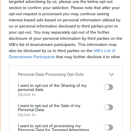
targeted advertising by us, please use the below opt-out
Δευτέρα των σχολείων μας . Σας ευχαριστούμε .
section to confirm your selection. Please note that after your
opt-out request is processed you may continue seeing
Πηγη: in.gr
interest-based ads based on personal information utilized by
us or personal information disclosed to third parties prior to
your opt-out. You may separately opt-out of the further
Αγία Παρασκευή
Κακοκαιρία
disclosure of your personal information by third parties on the
IAB’s list of downstream participants. This information may
also be disclosed by us to third parties on the
IAB’s List of
Downstream Participants
that may further disclose it to other
ΠΡΟΗΓΟΎΜΕΝΟ ΆΡΘΡΟ
ΕΠΌΜΕΝΟ ΆΡΘΡΟ
third parties.
Κορωνοϊός: Νεκρός
Γώγος: Εκτόνωση του
39χρονος που πέθανε
κύματος της πανδημίας
Personal Data Processing Opt Outs
από τον ιό – Δεν το έχουν
έως την Άνοιξη
πει στη μητέρα του
I want to opt-out of the Sharing of my
personal data.
Opted In
I want to opt-out of the Sale of my
Personal Data.
Μπορεί επίσης να σε ενδιαφέρει
Opted In
I want to opt-out of processing my
ΕΛΛΆΔΑ
ΕΛΛΆΔΑ
Personal Data for Targeted Advertising.