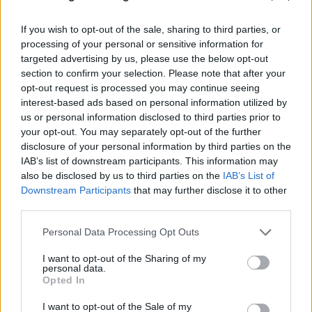
Στην περίπτωση των ανεμογεννητριών, των
ηλιακών σταθμών ή των ιστών κινητής
If you wish to opt-out of the sale, sharing to third parties, or
processing of your personal or sensitive information for
τηλεφωνίας, οι μεμονωμένες εγκρίσεις θα
targeted advertising by us, please use the below opt-out
section to confirm your selection. Please note that after your
μπορούσαν να απαλειφθούν, επειδή πρόκειται
opt-out request is processed you may continue seeing
για τυποποιημένα προϊόντα.
interest-based ads based on personal information utilized by
us or personal information disclosed to third parties prior to
your opt-out. You may separately opt-out of the further
Γερμανία
disclosure of your personal information by third parties on the
IAB’s list of downstream participants. This information may
also be disclosed by us to third parties on the
IAB’s List of
ΠΡΟΗΓΟΎΜΕΝΟ ΆΡΘΡΟ
ΕΠΌΜΕΝΟ ΆΡΘΡΟ
Downstream Participants
that may further disclose it to other
third parties.
Καλαμάτα:
Welt: Το κύριο σχέδιο της
Ταυτοποιήθηκε ο ένας
Μόσχας για τη νίκη στην
Personal Data Processing Opt Outs
από τους δύο δράστες
Ουκρανία
της εν ψυχρώ
I want to opt-out of the Sharing of my
δολοφονίας του
personal data.
47χρονου (Βίντεο)
Opted In
I want to opt-out of the Sale of my