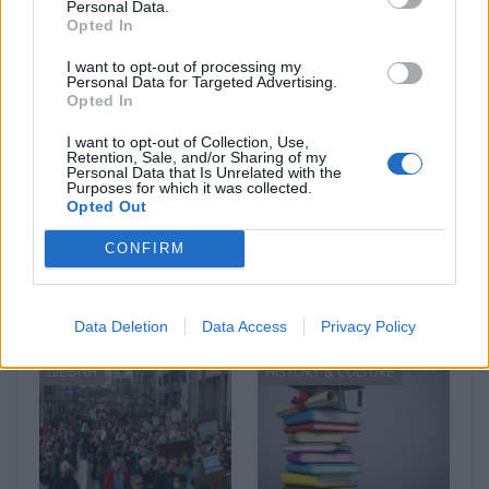
Personal Data.
Opted In
Μπορεί επίσης να σε ενδιαφέρει
I want to opt-out of processing my
Personal Data for Targeted Advertising.
Opted In
ΔΙΕΘΝΉ
ΟΙΚΟΝΟΜΊΑ
I want to opt-out of Collection, Use,
Retention, Sale, and/or Sharing of my
Personal Data that Is Unrelated with the
Purposes for which it was collected.
Opted Out
CONFIRM
Ένας στους 4 αναιρεί
Άνοιξε η πλατφόρμα
τα οφέλη των
για το Market Pass –
υγιεινών γευμάτων με
Πότε θα γίνουν οι
ανθυγιεινά σνακ
πληρωμές
Data Deletion
Data Access
Privacy Policy
ΔΙΕΘΝΉ
HISTORY & CULTURE