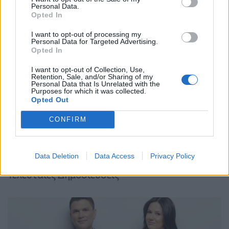
Personal Data.
Opted In
Ούρσουλα φον ντερ
Δικαίωση του δήμου
I want to opt-out of processing my
Λάιεν: Μπορούν να
Θεσσαλονίκης από το
Personal Data for Targeted Advertising.
δοθούν έως και 2,2 δις
Ελεγκτικό Συνέδριο
Opted In
ευρώ στην Ελλάδα –…
για τα Πολυκέντρα…
I want to opt-out of Collection, Use,
Retention, Sale, and/or Sharing of my
ΠΡΟΗΓΟΎΜΕΝΗ ΣΕΛΊΔΑ
ΕΠΌΜΕΝΗ ΣΕΛΊΔΑ
Personal Data that Is Unrelated with the
Purposes for which it was collected.
Opted Out
CONFIRM
Data Deletion
Data Access
Privacy Policy
Τελευταίες Δημοσιεύσεις