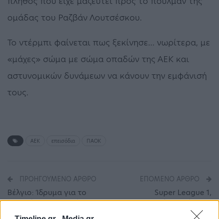
πλήθος που είχε μαζευτεί προς το πούλμαν της
ομάδας του Ραζβάν Λουτσέσκου.
Το ντέρμπι φαίνεται πως ξεκίνησε… νωρίτερα, με
«μάχες» σώμα με σώμα οπαδών της ΑΕΚ και
αστυνομικών δυνάμεων να κάνουν την εμφάνισή
τους.
ΑΕΚ
επεισόδια
ΠΑΟΚ
ΠΡΟΗΓΟΎΜΕΝΟ ΆΡΘΡΟ
ΕΠΌΜΕΝΟ ΆΡΘΡΟ
Βέλγιο: Ίδρυμα για το
Super League 1,
περιβάλλον προτείνει
Ολυμπιακός-Λαμία 2-0:
μείωση στη διάρκεια του
Επαγγελματική νίκη πριν
Timeline.gr -
Media.gr