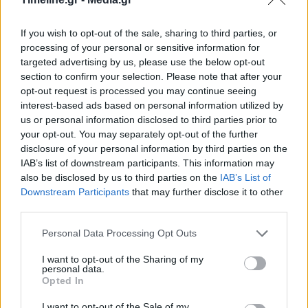
ντους
τον Παναθηναϊκό
If you wish to opt-out of the sale, sharing to third parties, or
processing of your personal or sensitive information for
targeted advertising by us, please use the below opt-out
Μπορεί επίσης να σε ενδιαφέρει
section to confirm your selection. Please note that after your
opt-out request is processed you may continue seeing
interest-based ads based on personal information utilized by
ΕΛΛΆΔΑ
ΕΛΛΆΔΑ
us or personal information disclosed to third parties prior to
your opt-out. You may separately opt-out of the further
disclosure of your personal information by third parties on the
IAB’s list of downstream participants. This information may
also be disclosed by us to third parties on the
IAB’s List of
Downstream Participants
that may further disclose it to other
Στο 11,2% μειώθηκε η
Απεργία ΠΝΟ –
third parties.
ανεργία το β’ τρίμηνο
ΠΕΝΕΝ: Δεμένα τα
εφέτος
πλοία στα λιμάνια
Personal Data Processing Opt Outs
ΟΙΚΟΝΟΜΊΑ
ΕΛΛΆΔΑ
I want to opt-out of the Sharing of my
personal data.
Opted In
I want to opt-out of the Sale of my