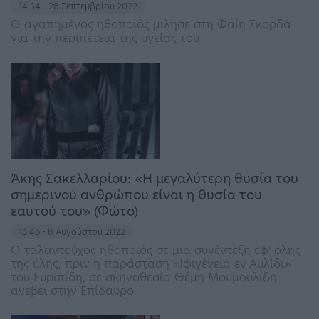
14:34 - 28 Σεπτεμβρίου 2022
Ο αγαπημένος ηθοποιός μίλησε στη Φαίη Σκορδά
για την περιπέτεια της υγείας του
Άκης Σακελλαρίου: «Η μεγαλύτερη θυσία του
σημερινού ανθρώπου είναι η θυσία του
εαυτού του» (Φώτο)
16:46 - 8 Αυγούστου 2022
Ο ταλαντούχος ηθοποιός σε μια συνέντεξη εφ' όλης
της ύλης, πριν η παράσταση «Ιφιγένεια εν Αυλίδι»
του Ευριπίδη, σε σκηνοθεσία Θέμη Μουμουλίδη
ανέβει στην Επίδαυρο