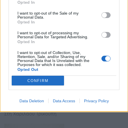
έπεσε σε κώμα, νιώθαμε τύψεις που
Opted In
πηγαίναμε να παίξουμε…
I want to opt-out of the Sale of my
13:55 - 15 Δεκεμβρίου 2022
Personal Data.
Opted In
«Έπαιζε με 40 πυρετό, έσερνε τα πόδια του» είπε η
παρουσιάστρια για τον ηθοποιό
I want to opt-out of processing my
Personal Data for Targeted Advertising.
Opted In
I want to opt-out of Collection, Use,
Retention, Sale, and/or Sharing of my
Personal Data that Is Unrelated with the
Purposes for which it was collected.
Opted Out
CONFIRM
Στις 11:00 στη Χαριλάου Τρικούπη για τη
διαδικασία παράδοσης – παραλαβής ο Νίκος
Ανδρουλάκης
Data Deletion
Data Access
Privacy Policy
06:58 - 13 Δεκεμβρίου 2021
Στη Χαριλάου Τρικούπη