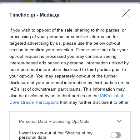
Timeline.gr -
Media.gr
If you wish to opt-out of the sale, sharing to third parties, or
Ανδρουλάκης με ειδικούς για την ασφάλεια
processing of your personal or sensitive information for
των σιδηροδρόμων: Χρέος μας να
targeted advertising by us, please use the below opt-out
δημιουργήσουμε ισχυρό κράτος
section to confirm your selection. Please note that after your
opt-out request is processed you may continue seeing
18:10 - 6 Μαρτίου 2023
interest-based ads based on personal information utilized by
Από τη σύσκεψη προέκυψε πλέγμα άμεσων
us or personal information disclosed to third parties prior to
προτάσεων
your opt-out. You may separately opt-out of the further
disclosure of your personal information by third parties on the
IAB’s list of downstream participants. This information may
also be disclosed by us to third parties on the
IAB’s List of
Downstream Participants
that may further disclose it to other
third parties.
Personal Data Processing Opt Outs
Μπέττυ Μαγγίρα για Άκη Σακελλαρίου: Όταν
I want to opt-out of the Sharing of my
personal data.