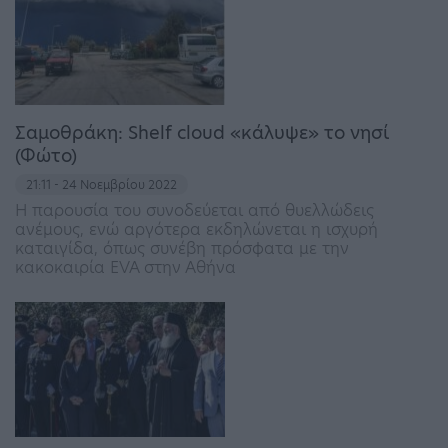
Σαμοθράκη: Shelf cloud «κάλυψε» το νησί
(Φώτο)
21:11 - 24 Νοεμβρίου 2022
Η παρουσία του συνοδεύεται από θυελλώδεις
ανέμους, ενώ αργότερα εκδηλώνεται η ισχυρή
καταιγίδα, όπως συνέβη πρόσφατα με την
κακοκαιρία EVA στην Αθήνα