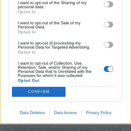
I want to opt-out of the Sharing of my
personal data.
Θανατηφόρο τροχαίο στη Σαμοθράκη:
Opted In
Μηχανή παρέσυρε δυο πεζές, νεκρή η
συνεπιβάτιδα
I want to opt-out of the Sale of my
Personal Data.
10:43 - 29 Αυγούστου 2022
Opted In
Προανάκριση για τα αίτια και τις συνθήκες του
ατυχήματος διενεργεί το Τμήμα Τροχαίας
I want to opt-out of processing my
Personal Data for Targeted Advertising.
Σαμοθράκης.
Opted In
I want to opt-out of Collection, Use,
Retention, Sale, and/or Sharing of my
Personal Data that Is Unrelated with the
Purposes for which it was collected.
Opted Out
CONFIRM
Τουρίστες… κατασκήνωσαν σε ναό της
Σαμοθράκης (Φωτό)
Data Deletion
Data Access
Privacy Policy
20:09 - 27 Αυγούστου 2022
Για βεβήλωση του θρησκευτικού χώρου μίλα η Ιερά