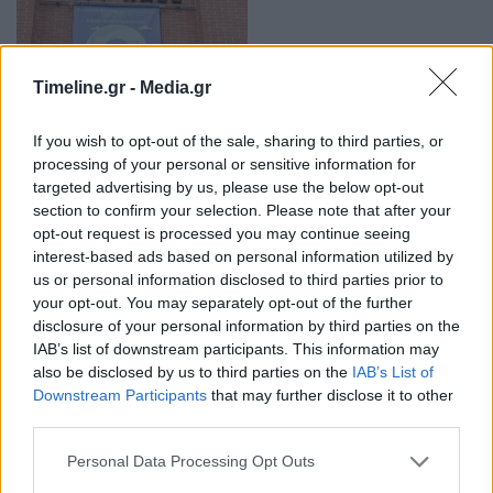
Timeline.gr -
Media.gr
Διανομή ειδών από το Ταμείο Ευρωπαϊκής
Βοήθειας προς τους Απόρους, σε παιδιά των
If you wish to opt-out of the sale, sharing to third parties, or
Δήμων…
processing of your personal or sensitive information for
targeted advertising by us, please use the below opt-out
04:10 - 1 Οκτωβρίου 2022
section to confirm your selection. Please note that after your
Τη διανομή ειδών του προγράμματος ΤΕΒΑ (Ταμείο
opt-out request is processed you may continue seeing
Ευρωπαϊκής Βοήθειας προς τους Απόρους), από τις 4
interest-based ads based on personal information utilized by
έως και τις 7 Οκτωβρίου, σε δικαιούχους παιδιά
us or personal information disclosed to third parties prior to
ωφελούμενων, ανακοίνωσε ο Δήμος
your opt-out. You may separately opt-out of the further
Αλεξανδρούπολης
disclosure of your personal information by third parties on the
IAB’s list of downstream participants. This information may
also be disclosed by us to third parties on the
IAB’s List of
Downstream Participants
that may further disclose it to other
third parties.
Personal Data Processing Opt Outs