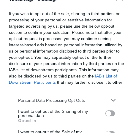
If you wish to opt-out of the sale, sharing to third parties, or
processing of your personal or sensitive information for
Ρέθυμνο: Στα χιόνια εγκλωβίστηκε πενταμελής
targeted advertising by us, please use the below opt-out
οικογένεια – Επιχείρηση από την
section to confirm your selection. Please note that after your
πυροσβεστική
opt-out request is processed you may continue seeing
interest-based ads based on personal information utilized by
08:51 - 6 Φεβρουαρίου 2023
us or personal information disclosed to third parties prior to
Ευτυχώς, και τα πέντε μέλη της οικογένειας είναι
your opt-out. You may separately opt-out of the further
καλά στην υγεία τους
disclosure of your personal information by third parties on the
IAB’s list of downstream participants. This information may
also be disclosed by us to third parties on the
IAB’s List of
Downstream Participants
that may further disclose it to other
third parties.
Personal Data Processing Opt Outs
I want to opt-out of the Sharing of my
personal data.
Ρέθυμνο: Ελεύθεροι οι τέσσερις άνδρες για το
Opted In
αιματηρό επεισόδιο έξω από μπαρ
I want to opt-out of the Sale of my
12:34 - 1 Φεβρουαρίου 2023