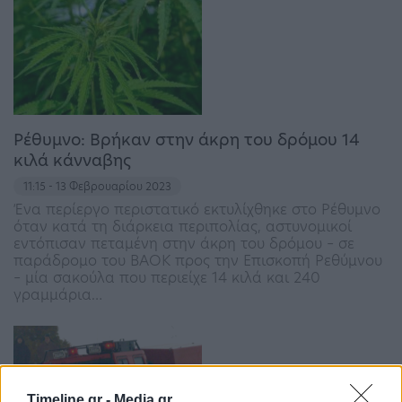
Ρέθυμνο: Βρήκαν στην άκρη του δρόμου 14
κιλά κάνναβης
11:15 - 13 Φεβρουαρίου 2023
Ένα περίεργο περιστατικό εκτυλίχθηκε στο Ρέθυμνο
όταν κατά τη διάρκεια περιπολίας, αστυνομικοί
εντόπισαν πεταμένη στην άκρη του δρόμου – σε
παράδρομο του ΒΑΟΚ προς την Επισκοπή Ρεθύμνου
– μία σακούλα που περιείχε 14 κιλά και 240
γραμμάρια…
Timeline.gr -
Media.gr