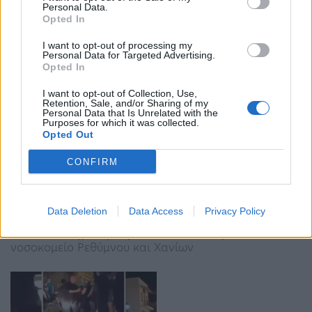
Personal Data.
Μετά την απολογία τους στην ανακρίτρια οι
Opted In
εμπλεκόμενοι αφέθηκαν ελεύθεροι χωρίς
περιοριστικούς όρους
I want to opt-out of processing my
Personal Data for Targeted Advertising.
Opted In
I want to opt-out of Collection, Use,
Retention, Sale, and/or Sharing of my
Personal Data that Is Unrelated with the
Purposes for which it was collected.
Opted Out
CONFIRM
Άγρια συμπλοκή στο Ρέθυμνο: Απολογείται ο
αστυνομικός και ο 26χρονος
Data Deletion
Data Access
Privacy Policy
11:22 - 1 Φεβρουαρίου 2023
Και οι δύο είχαν τραυματιστεί και νοσηλεύονταν στο
νοσοκομείο Ρεθύμνου και Χανίων