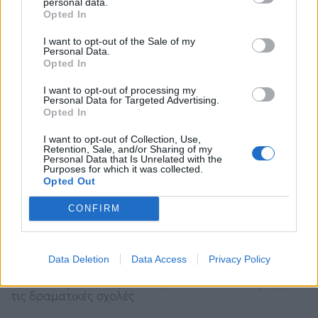
personal data.
15:45 - 27 Μαρτίου 2023
Opted In
Στο τέλος της σημερινής συνάντησης, η κυρία
I want to opt-out of the Sale of my
Μενδώνη δώρισε στον Πάπα ένα αντίγραφο
Personal Data.
μαρμάρινου αγάλματος του πρώτου αιώνα π.Χ.,
Opted In
γνωστού ως «το Προσφυγάκι»
I want to opt-out of processing my
Personal Data for Targeted Advertising.
Opted In
I want to opt-out of Collection, Use,
Retention, Sale, and/or Sharing of my
Personal Data that Is Unrelated with the
Purposes for which it was collected.
Opted Out
Ξέσπασε πόλεμος για τις δραματικές σχολές:
CONFIRM
Μενδώνη κατά Τσίπρα, ΣΥΡΙΖΑ κατά
Μητσοτάκη
Data Deletion
Data Access
Privacy Policy
19:02 - 9 Φεβρουαρίου 2023
Με τον Κυριάκο Μητσοτάκη τα έβαλε ο Τσίπρας για
τις δραματικές σχολές