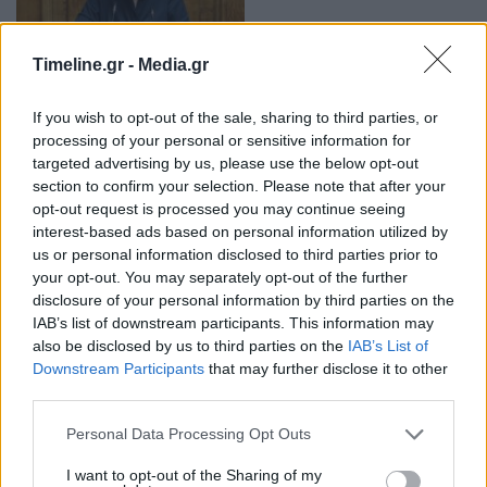
Timeline.gr -
Media.gr
Μενδώνη: Πόλος αναβάθμισης και της
If you wish to opt-out of the sale, sharing to third parties, or
ευρύτερης περιοχής της Αθήνας η ανάδειξη
processing of your personal or sensitive information for
της Ακαδημίας Πλάτωνος
targeted advertising by us, please use the below opt-out
12:43 - 29 Μαρτίου 2023
section to confirm your selection. Please note that after your
Απαντώντας σε επίκαιρη ερώτηση
opt-out request is processed you may continue seeing
interest-based ads based on personal information utilized by
us or personal information disclosed to third parties prior to
your opt-out. You may separately opt-out of the further
disclosure of your personal information by third parties on the
IAB’s list of downstream participants. This information may
also be disclosed by us to third parties on the
IAB’s List of
Downstream Participants
that may further disclose it to other
third parties.
Με τον πάπα Φραγκίσκο συναντήθηκε η Λίνα
Personal Data Processing Opt Outs
Μενδώνη – Του επέδωσε επιστολή του
πρωθυπουργού
I want to opt-out of the Sharing of my