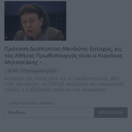
Πρόταση Δυσπιστίας-Μενδώνη: Ευτυχώς, εις
τας Αθήνας Πρωθυπουργός είναι ο Κυριάκος
Μητσοτάκης –…
09:48 - 27 Ιανουαρίου 2023
Ανέφερε ότι, όπως είπε και ο Πρωθυπουργός χθες
από την Κρήτη, «ο ΣΥΡΙΖΑ επιδιώκει την σύγκρουση,
επειδή η Κυβέρνηση επιλέγει την σύγκριση»
ΠΡΟΗΓΟΎΜΕΝΑ ΆΡΘΡΑ