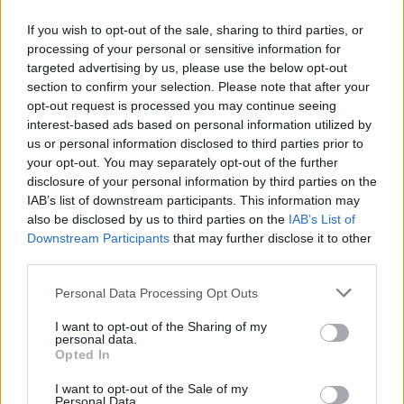
δικομματισμός – Νίκη της Νέας Δημοκρατίας
If you wish to opt-out of the sale, sharing to third parties, or
βλέπουν οι πολίτες
processing of your personal or sensitive information for
20:02 - 9 Μαΐου 2023
targeted advertising by us, please use the below opt-out
Η ΝΔ κυριαρχεί στην παράσταση νίκης, δεν πείθει το
section to confirm your selection. Please note that after your
πρόγραμμα του ΣΥΡΙΖΑ
opt-out request is processed you may continue seeing
interest-based ads based on personal information utilized by
us or personal information disclosed to third parties prior to
your opt-out. You may separately opt-out of the further
disclosure of your personal information by third parties on the
IAB’s list of downstream participants. This information may
also be disclosed by us to third parties on the
IAB’s List of
Downstream Participants
that may further disclose it to other
third parties.
Εκλογές 2023 – Δημοσκόπηση ALCO: Στις 6,6
Personal Data Processing Opt Outs
μονάδες η διαφορά ανάμεσα σε ΝΔ – ΣΥΡΙΖΑ
I want to opt-out of the Sharing of my
20:13 - 8 Μαΐου 2023
personal data.
Στην πρώτη έρευνα μετά την απόφαση του Αρείου
Opted In
Πάγου για το κόμμα Κασιδιάρη
I want to opt-out of the Sale of my
Personal Data.