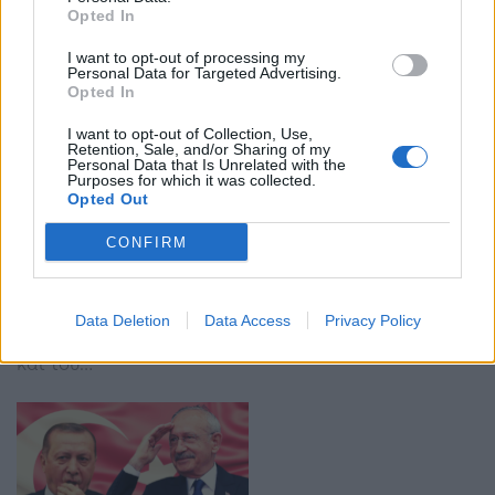
Opted In
I want to opt-out of processing my
Personal Data for Targeted Advertising.
Opted In
I want to opt-out of Collection, Use,
Retention, Sale, and/or Sharing of my
Personal Data that Is Unrelated with the
ΗΠΑ – Δημοσκόπηση: Απορρίπτει Μπάιντεν –
Purposes for which it was collected.
Τραμπ σχεδόν το 50% των ψηφοφόρων
Opted Out
15:46 - 25 Απριλίου 2023
CONFIRM
Η τριήμερη δημοσκόπηση που ολοκληρώθηκε χθες,
μία ημέρα πριν ο Μπάιντεν ανακοινώσει επίσημα
την υποψηφιότητά του, έδειξε ότι η αμερικανική
κοινή γνώμη δεν ενθουσιάζεται από την προοπτική
Data Deletion
Data Access
Privacy Policy
ενός επαναληπτικού αγώνα μεταξύ του Μπάιντεν
και του…