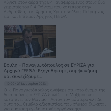
Λύγισε στον αέρα της ΕΡΤ αναφερόμενος στους δυο
χειριστές του F 4 Φάντομ που κατέπεσε στην
Ανδραβίδα, ο κ. Χρήστος Χριστοδούλου, Πτέραρχος
ε.α. και Επίτιμος Αρχηγός ΓΕΕΘΑ
Βουλή – Παναγιωτόπουλος σε ΣΥΡΙΖΑ για
Αρχηγό ΓΕΕΘΑ: Εξηγηθήκαμε, συμφωνήσαμε
και συνεχίζουμε…
10:00 - 27 Ιανουαρίου 2023
Ο κ. Παναγιωτόπουλος ανέφερε ότι «στο όνομα της
δικαιοσύνης, ο ΣΥΡΙΖΑ διυλίζει το Μαξίμου και
καταπίνει τον Μάξιμο… Αυτόν τον μάρτυρα-κλειδί,
αυτό το… θεμέλιο αξιοπιστίας, που σήμερα διώκεται
για σύσταση εγκληματικής οργάνωσης»