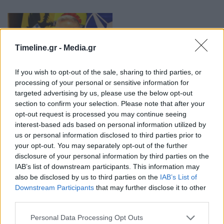
Timeline.gr -
Media.gr
If you wish to opt-out of the sale, sharing to third parties, or
processing of your personal or sensitive information for
Κωνσταντίνος Φλώρος: Η σύμπλευση της
targeted advertising by us, please use the below opt-out
section to confirm your selection. Please note that after your
κυβέρνησης με τον αρχηγό ΓΕΕΘΑ για σκληρή
opt-out request is processed you may continue seeing
γραμμή αποτροπής και…
interest-based ads based on personal information utilized by
20:48 - 26 Ιανουαρίου 2023
us or personal information disclosed to third parties prior to
Οι επιτυχίες και η επομένη ημέρα
your opt-out. You may separately opt-out of the further
disclosure of your personal information by third parties on the
IAB’s list of downstream participants. This information may
also be disclosed by us to third parties on the
IAB’s List of
Downstream Participants
that may further disclose it to other
third parties.
Personal Data Processing Opt Outs