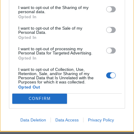
I want to opt-out of the Sharing of my
Χρήστος Χριστοδούλου: Ο πρώην αρχηγός
personal data.
Opted In
ΓΕΕΘΑ το επόμενο «πουλέν» του ΣΥΡΙΖΑ από
τις Ένοπλες Δυνάμεις…
I want to opt-out of the Sale of my
Personal Data.
17:41 - 24 Ιανουαρίου 2023
Opted In
Την περασμένη εβδομάδα, ο κ. Χριστοδούλου
συμμετείχε σε εκδήλωση του ΣΥΡΙΖΑ στην Πέλλα
I want to opt-out of processing my
Personal Data for Targeted Advertising.
Opted In
I want to opt-out of Collection, Use,
Retention, Sale, and/or Sharing of my
Personal Data that Is Unrelated with the
Purposes for which it was collected.
Opted Out
CONFIRM
Πόπη Τσαπανίδου: «Ο κ. Οικονόμου να
απαντήσει με ναι ή όχι εάν η ΕΥΠ
παρακολουθούσε τον αρχηγό…
Data Deletion
Data Access
Privacy Policy
20:53 - 16 Ιανουαρίου 2023